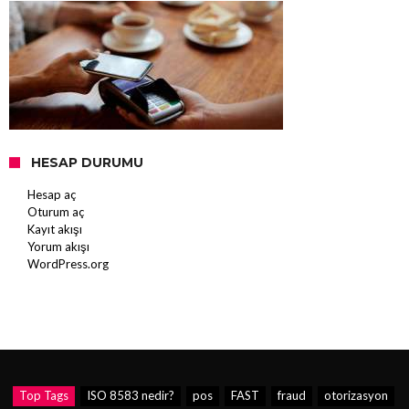
HESAP DURUMU
Hesap aç
Oturum aç
Kayıt akışı
Yorum akışı
WordPress.org
Top Tags
ISO 8583 nedir?
pos
FAST
fraud
otorizasyon