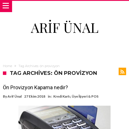
ARIF ÜNAL
Home
Tag Archives: ön provizyon
TAG ARCHIVES: ÖN PROVIZYON
Ön Provizyon Kapama nedir?
By
Arif Ünal
27 Ekim 2018
in :
Kredi Kartı
,
Üye İşyeri & POS