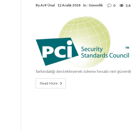
By
Arif Ünal
12 Aralık 2018
in :
Güvenlik
0
3,4
farkındalığı destekleyerek ödeme hesabı veri güvenliğ
Read More