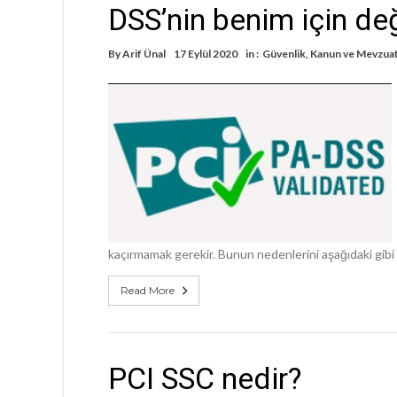
DSS’nin benim için değ
By
Arif Ünal
17 Eylül 2020
in :
Güvenlik
,
Kanun ve Mevzuat
kaçırmamak gerekir. Bunun nedenlerini aşağıdaki gibi 
Read More
PCI SSC nedir?