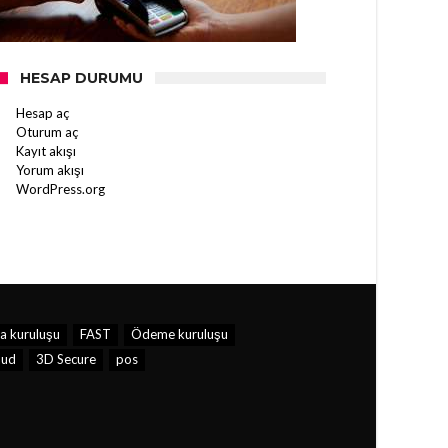
HESAP DURUMU
Hesap aç
Oturum aç
Kayıt akışı
Yorum akışı
WordPress.org
ra kuruluşu
FAST
Ödeme kuruluşu
aud
3D Secure
pos