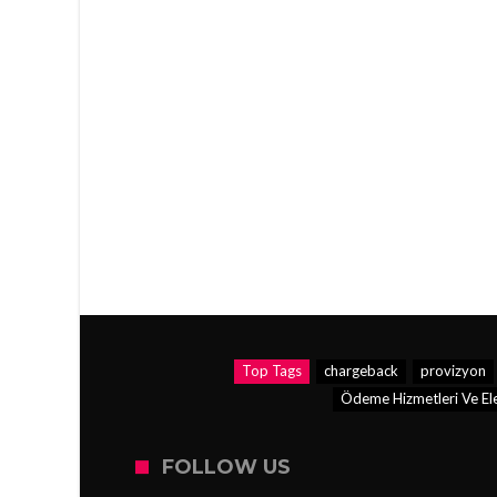
Top Tags
chargeback
provizyon
Ödeme Hizmetleri Ve Ele
FOLLOW US