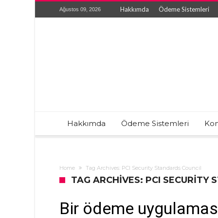
Hakkımda
Ödeme Sistemleri
Ağustos 09, 2026
Hakkımda
Ödeme Sistemleri
Kon
Home
Tag Archives: PCI Security Standards Council
TAG ARCHIVES: PCI SECURITY
Bir ödeme uygulaması