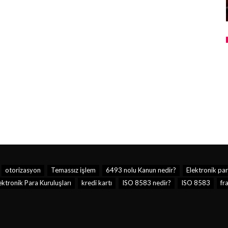
otorizasyon
Temassız işlem
6493 nolu Kanun nedir?
Elektronik pa
ktronik Para Kuruluşları
kredi kartı
ISO 8583 nedir?
ISO 8583
fr