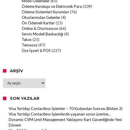
Mobil Ödemeler
(65)
Ödeme Kuruluşu ve Elektronik Para
(109)
Ödeme Sistemleri Kurumları
(76)
Okurlarımdan Gelenler
(4)
Ön Ödemeli Kartlar
(15)
Online & Otorizasyon
(66)
Servis Modeli Bankacılığı
(4)
Takas
(21)
Temassız
(47)
Üye İşyeri & POS
(227)
ARŞIV
Arşiv
SON YAZILAR
Visa Yurtdışı Contactless İşlemler – 70 Kodundan Sonrası (Bölüm 2)
Visa Yurtdışı Contactless İşlemlerde yaşanan sorun üzerine…
Dynamic CVM Limit Management Yaklaşımı: Kart Güvenliğinde Yeni
Dönem