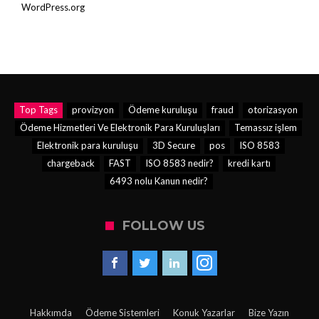
WordPress.org
Top Tags
provizyon
Ödeme kuruluşu
fraud
otorizasyon
Ödeme Hizmetleri Ve Elektronik Para Kuruluşları
Temassız işlem
Elektronik para kuruluşu
3D Secure
pos
ISO 8583
chargeback
FAST
ISO 8583 nedir?
kredi kartı
6493 nolu Kanun nedir?
FOLLOW US
Hakkımda
Ödeme Sistemleri
Konuk Yazarlar
Bize Yazın