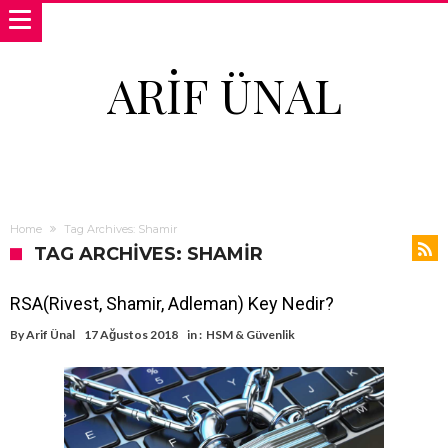
ARIF ÜNAL
Home
Tag Archives: Shamir
TAG ARCHIVES: SHAMIR
RSA(Rivest, Shamir, Adleman) Key Nedir?
By
Arif Ünal
17 Ağustos 2018
in :
HSM & Güvenlik