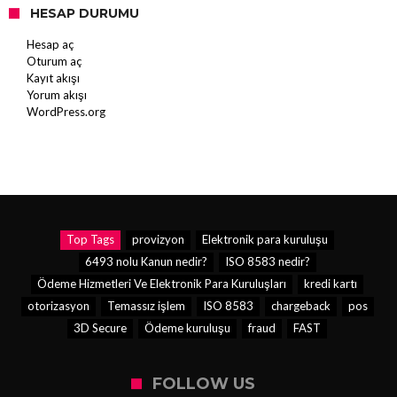
HESAP DURUMU
Hesap aç
Oturum aç
Kayıt akışı
Yorum akışı
WordPress.org
Top Tags
provizyon
Elektronik para kuruluşu
6493 nolu Kanun nedir?
ISO 8583 nedir?
Ödeme Hizmetleri Ve Elektronik Para Kuruluşları
kredi kartı
otorizasyon
Temassız işlem
ISO 8583
chargeback
pos
3D Secure
Ödeme kuruluşu
fraud
FAST
FOLLOW US