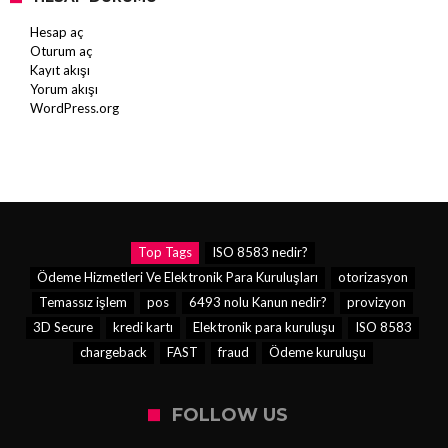
Hesap aç
Oturum aç
Kayıt akışı
Yorum akışı
WordPress.org
Top Tags
ISO 8583 nedir?
Ödeme Hizmetleri Ve Elektronik Para Kuruluşları
otorizasyon
Temassız işlem
pos
6493 nolu Kanun nedir?
provizyon
3D Secure
kredi kartı
Elektronik para kuruluşu
ISO 8583
chargeback
FAST
fraud
Ödeme kuruluşu
FOLLOW US