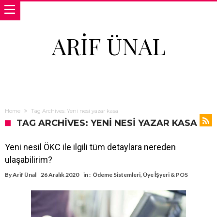
ARIF ÜNAL
Home
Tag Archives: Yeni nesi yazar kasa
TAG ARCHIVES: YENI NESI YAZAR KASA
Yeni nesil ÖKC ile ilgili tüm detaylara nereden
ulaşabilirim?
By
Arif Ünal
26 Aralık 2020
in :
Ödeme Sistemleri
,
Üye İşyeri & POS