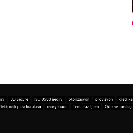
ir?
3D Secure
ISO 8583 nedir?
otorizasyon
provizyon
kredi ka
Elektronik para kuruluşu
chargeback
Temassız işlem
Ödeme kuruluş