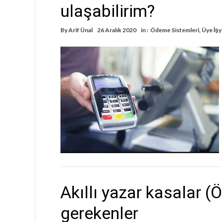
ulaşabilirim?
By
Arif Ünal
26 Aralık 2020
in :
Ödeme Sistemleri
,
Üye İşy
Akıllı yazar kasalar 
gerekenler