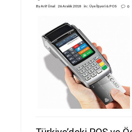
By
Arif Ünal
26 Aralık 2018
in :
Üye İşyeri & POS
0
Türkiye’deki POS ve 