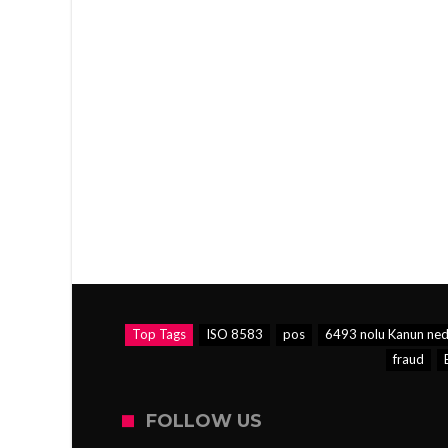
Top Tags
ISO 8583
pos
6493 nolu Kanun ned
fraud
FOLLOW US