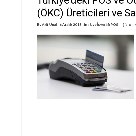
(ÖKC) Üreticileri ve Sa
By
Arif Ünal
6 Aralık 2018
in :
Üye İşyeri & POS
0