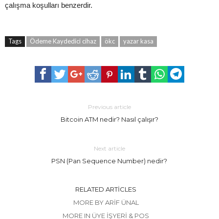
çalışma koşulları benzerdir.
Tags
Ödeme Kaydedici cihaz
ökc
yazar kasa
Previous article
Bitcoin ATM nedir? Nasıl çalışır?
Next article
PSN (Pan Sequence Number) nedir?
RELATED ARTICLES
MORE BY ARIF ÜNAL
MORE IN ÜYE İŞYERI & POS