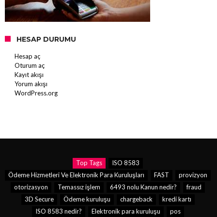
HESAP DURUMU
Hesap aç
Oturum aç
Kayıt akışı
Yorum akışı
WordPress.org
Top Tags
ISO 8583
Ödeme Hizmetleri Ve Elektronik Para Kuruluşları
FAST
provizyon
otorizasyon
Temassız işlem
6493 nolu Kanun nedir?
fraud
3D Secure
Ödeme kuruluşu
chargeback
kredi kartı
ISO 8583 nedir?
Elektronik para kuruluşu
pos