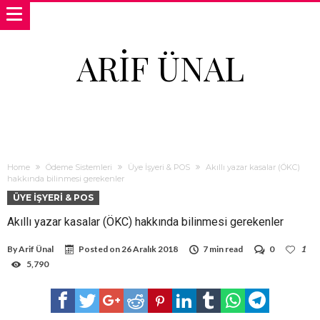
ARIF ÜNAL
Home
Ödeme Sistemleri
Üye İşyeri & POS
Akıllı yazar kasalar (ÖKC)
hakkında bilinmesi gerekenler
ÜYE İŞYERI & POS
Akıllı yazar kasalar (ÖKC) hakkında bilinmesi gerekenler
By
Arif Ünal
Posted on
26 Aralık 2018
7 min read
0
1
5,790