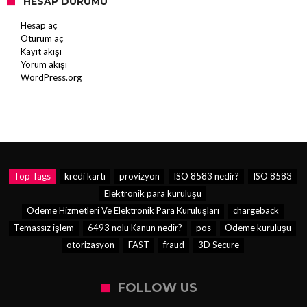
HESAP DURUMU
Hesap aç
Oturum aç
Kayıt akışı
Yorum akışı
WordPress.org
Top Tags
kredi kartı
provizyon
ISO 8583 nedir?
ISO 8583
Elektronik para kuruluşu
Ödeme Hizmetleri Ve Elektronik Para Kuruluşları
chargeback
Temassız işlem
6493 nolu Kanun nedir?
pos
Ödeme kuruluşu
otorizasyon
FAST
fraud
3D Secure
FOLLOW US