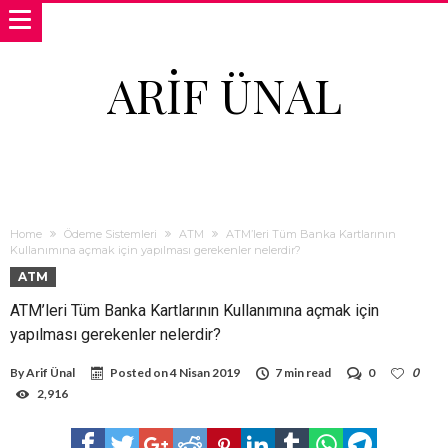
ARIF ÜNAL
Home
Ödeme Sistemleri
ATM
ATM’leri Tüm Banka Kartlarının
Kullanımına açmak için yapılması gerekenler nelerdir?
ATM
ATM’leri Tüm Banka Kartlarının Kullanımına açmak için
yapılması gerekenler nelerdir?
By
Arif Ünal
Posted on
4 Nisan 2019
7 min read
0
0
2,916