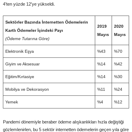
4’ten yüzde 12’ye yükseldi.
Sektörler Bazında İnternetten Ödemelerin
2019
2020
Kartlı Ödemeler İçindeki Payı
Mayıs
Mayıs
(Ödeme Tutarına Göre)
Elektronik Eşya
%43
%70
Giyim ve Aksesuar
%14
%42
Eğitim/Kırtasiye
%14
%30
Mobilya ve Dekorasyon
%11
%24
Yemek
%4
%12
Pandemi dönemiyle beraber ödeme alışkanlıkları hızla değiştiği
gözlemlenirlen, bu 5 sektör internetten ödemelerin geçen yıla göre