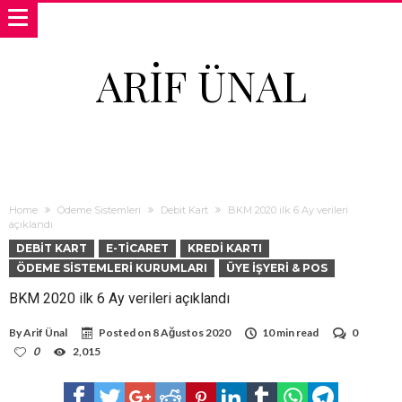
ARIF ÜNAL
Home
Ödeme Sistemleri
Debit Kart
BKM 2020 ilk 6 Ay verileri
açıklandı
DEBIT KART
E-TICARET
KREDI KARTI
ÖDEME SISTEMLERI KURUMLARI
ÜYE İŞYERI & POS
BKM 2020 ilk 6 Ay verileri açıklandı
By
Arif Ünal
Posted on
8 Ağustos 2020
10 min read
0
0
2,015