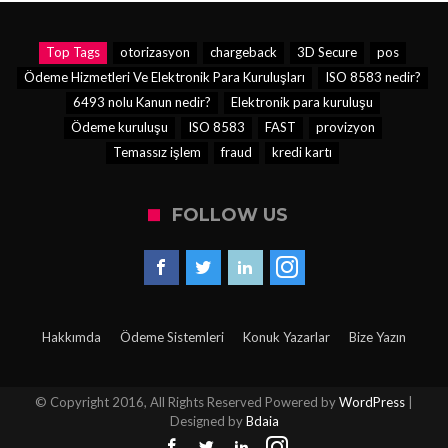
Top Tags
otorizasyon
chargeback
3D Secure
pos
Ödeme Hizmetleri Ve Elektronik Para Kuruluşları
ISO 8583 nedir?
6493 nolu Kanun nedir?
Elektronik para kuruluşu
Ödeme kuruluşu
ISO 8583
FAST
provizyon
Temassız işlem
fraud
kredi kartı
FOLLOW US
Hakkımda
Ödeme Sistemleri
Konuk Yazarlar
Bize Yazın
© Copyright 2016, All Rights Reserved Powered by
WordPress
|
Designed by
Bdaia