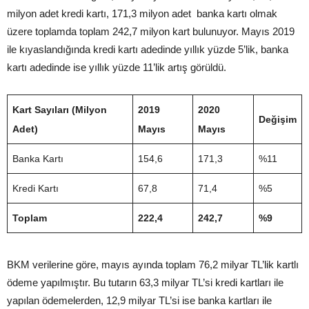
milyon adet kredi kartı, 171,3 milyon adet banka kartı olmak
üzere toplamda toplam 242,7 milyon kart bulunuyor. Mayıs 2019
ile kıyaslandığında kredi kartı adedinde yıllık yüzde 5’lik, banka
kartı adedinde ise yıllık yüzde 11’lik artış görüldü.
Kart Sayıları (Milyon
2019
2020
Değişim
Adet)
Mayıs
Mayıs
Banka Kartı
154,6
171,3
%11
Kredi Kartı
67,8
71,4
%5
Toplam
222,4
242,7
%9
BKM verilerine göre, mayıs ayında toplam 76,2 milyar TL’lik kartlı
ödeme yapılmıştır. Bu tutarın 63,3 milyar TL’si kredi kartları ile
yapılan ödemelerden, 12,9 milyar TL’si ise banka kartları ile