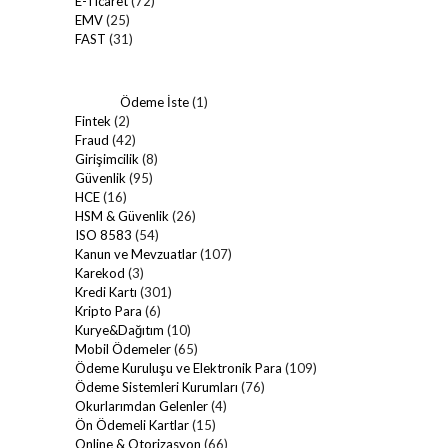
E-Ticaret
(72)
EMV
(25)
FAST
(31)
Ödeme İste
(1)
Fintek
(2)
Fraud
(42)
Girişimcilik
(8)
Güvenlik
(95)
HCE
(16)
HSM & Güvenlik
(26)
ISO 8583
(54)
Kanun ve Mevzuatlar
(107)
Karekod
(3)
Kredi Kartı
(301)
Kripto Para
(6)
Kurye&Dağıtım
(10)
Mobil Ödemeler
(65)
Ödeme Kuruluşu ve Elektronik Para
(109)
Ödeme Sistemleri Kurumları
(76)
Okurlarımdan Gelenler
(4)
Ön Ödemeli Kartlar
(15)
Online & Otorizasyon
(66)