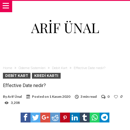
ARIF ÜNAL
Home
Ödeme Sistemleri
Debit Kart
Effective Date nedir?
DEBIT KART
KREDI KARTI
Effective Date nedir?
By
Arif Ünal
Posted on
1 Kasım 2020
3 min read
0
0
3,208