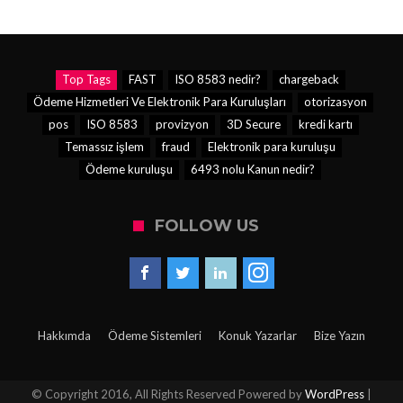
Top Tags
FAST
ISO 8583 nedir?
chargeback
Ödeme Hizmetleri Ve Elektronik Para Kuruluşları
otorizasyon
pos
ISO 8583
provizyon
3D Secure
kredi kartı
Temassız işlem
fraud
Elektronik para kuruluşu
Ödeme kuruluşu
6493 nolu Kanun nedir?
FOLLOW US
Hakkımda
Ödeme Sistemleri
Konuk Yazarlar
Bize Yazın
© Copyright 2016, All Rights Reserved Powered by
WordPress
|