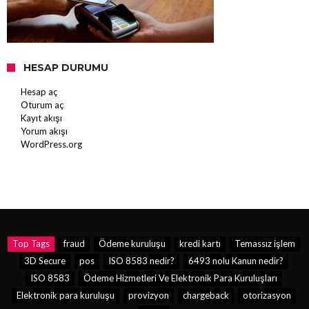
HESAP DURUMU
Hesap aç
Oturum aç
Kayıt akışı
Yorum akışı
WordPress.org
Top Tags
fraud
Ödeme kuruluşu
kredi kartı
Temassız işlem
3D Secure
pos
ISO 8583 nedir?
6493 nolu Kanun nedir?
ISO 8583
Ödeme Hizmetleri Ve Elektronik Para Kuruluşları
Elektronik para kuruluşu
provizyon
chargeback
otorizasyon