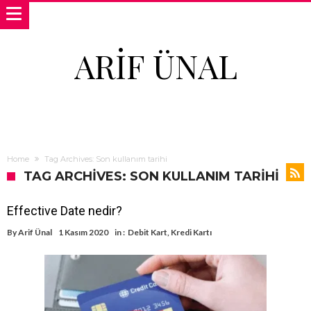
ARIF ÜNAL
Home
Tag Archives: Son kullanım tarihi
TAG ARCHIVES: SON KULLANIM TARIHI
Effective Date nedir?
By
Arif Ünal
1 Kasım 2020
in :
Debit Kart
,
Kredi Kartı