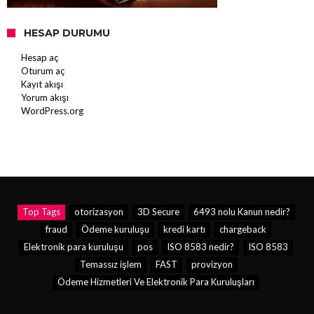
HESAP DURUMU
Hesap aç
Oturum aç
Kayıt akışı
Yorum akışı
WordPress.org
Top Tags
otorizasyon
3D Secure
6493 nolu Kanun nedir?
fraud
Ödeme kuruluşu
kredi kartı
chargeback
Elektronik para kuruluşu
pos
ISO 8583 nedir?
ISO 8583
Temassız işlem
FAST
provizyon
Ödeme Hizmetleri Ve Elektronik Para Kuruluşları