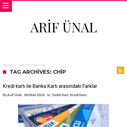
ARIF ÜNAL
Home
Tag Archives: chip
TAG ARCHIVES: CHIP
Kredi kartı ile Banka Kartı arasındaki Farklar
By
Arif Ünal
28 Ekim 2018
in :
Debit Kart
,
Kredi Kartı