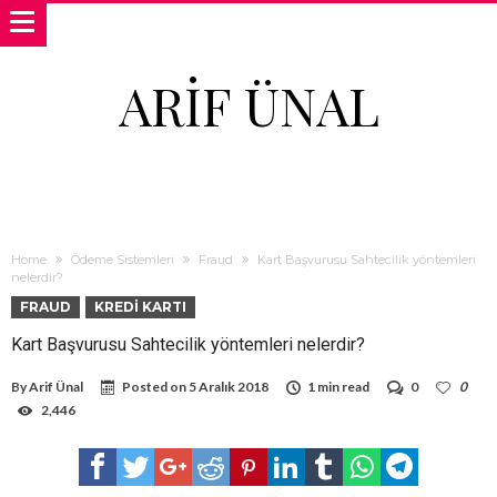
ARIF ÜNAL
Home
Ödeme Sistemleri
Fraud
Kart Başvurusu Sahtecilik yöntemleri
nelerdir?
FRAUD
KREDI KARTI
Kart Başvurusu Sahtecilik yöntemleri nelerdir?
By
Arif Ünal
Posted on
5 Aralık 2018
1 min read
0
0
2,446