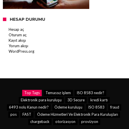
HESAP DURUMU
Hesap aç
Oturum aç
Kayıt akışı
Yorum akışı
WordPress.org
Top Tags
Temassız işlem
ISO 8583 nedir?
Elektronik para kuruluşu
3D Secure
kredi kartı
6493 nolu Kanun nedir?
Ödeme kuruluşu
ISO 8583
fraud
pos
FAST
Ödeme Hizmetleri Ve Elektronik Para Kuruluşları
chargeback
otorizasyon
provizyon