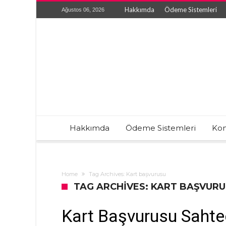
Hakkımda
Ödeme Sistemleri
Ağustos 06, 2026
Hakkımda
Ödeme Sistemleri
Kon
Home
Tag Archives: Kart başvurusu
TAG ARCHIVES: KART BAŞVUR
Kart Başvurusu Sahtec