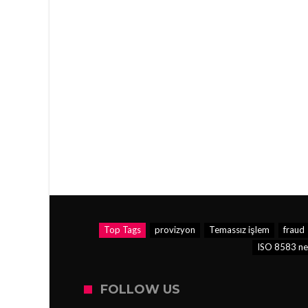
Top Tags
provizyon
Temassız işlem
fraud
ISO 8583 ne
FOLLOW US