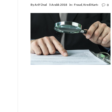
By
Arif Ünal
5 Aralık 2018
in :
Fraud
,
Kredi Kartı
0