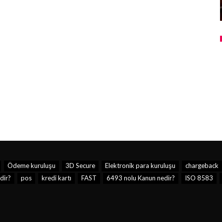
Ödeme kuruluşu
3D Secure
Elektronik para kuruluşu
chargeback
dir?
pos
kredi kartı
FAST
6493 nolu Kanun nedir?
ISO 8583