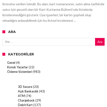
listesine verilen isimdir. Bu alan, kart numarasının, satın alma tarihinde
satıcı için geçerli olan bir Kart Kurtarma Bülteni’nde listelenip
listelenmediğini gösterir. Üye işyerleri, bir kartın şüpheli olup
olmadığını anlayabilmek için bu listeyi incelemesi …
ARA
Arama:
KATEGORILER
Genel
(4)
Konuk Yazarlar
(22)
Ödeme Sistemleri
(983)
3D Secure
(20)
Açık Bankacılık
(43)
ATM
(74)
Chargeback
(29)
Debit Kart
(137)