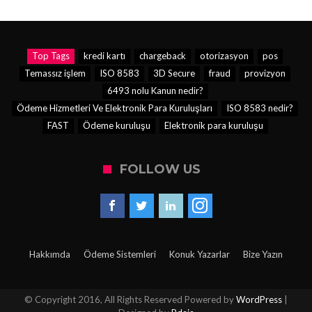
Top Tags
kredi kartı
chargeback
otorizasyon
pos
Temassız işlem
ISO 8583
3D Secure
fraud
provizyon
6493 nolu Kanun nedir?
Ödeme Hizmetleri Ve Elektronik Para Kuruluşları
ISO 8583 nedir?
FAST
Ödeme kuruluşu
Elektronik para kuruluşu
FOLLOW US
Hakkımda
Ödeme Sistemleri
Konuk Yazarlar
Bize Yazın
© Copyright 2016, All Rights Reserved Powered by
WordPress
|