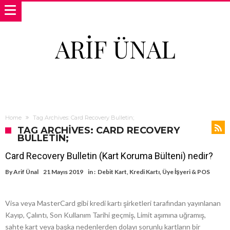
ARIF ÜNAL
Home
Tag Archives: Card Recovery Bulletin;
TAG ARCHIVES: CARD RECOVERY
BULLETIN;
Card Recovery Bulletin (Kart Koruma Bülteni) nedir?
By
Arif Ünal
21 Mayıs 2019
in :
Debit Kart
,
Kredi Kartı
,
Üye İşyeri & POS
Visa veya MasterCard gibi kredi kartı şirketleri tarafından yayınlanan
Kayıp, Çalıntı, Son Kullanım Tarihi geçmiş, Limit aşımına uğramış,
sahte kart veya başka nedenlerden dolayı sorunlu kartların bir