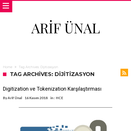
ARIF ÜNAL
Home
Tag Archives: Dijitizasyon
TAG ARCHIVES: DIJITIZASYON
Digitization ve Tokenization Karşılaştırması
By
Arif Ünal
16 Kasım 2018
in :
HCE