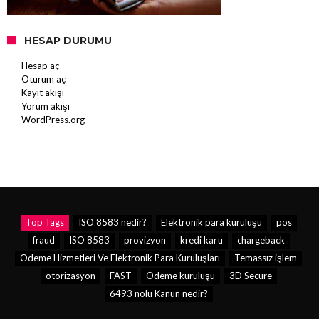
HESAP DURUMU
Hesap aç
Oturum aç
Kayıt akışı
Yorum akışı
WordPress.org
Top Tags
ISO 8583 nedir?
Elektronik para kuruluşu
pos
fraud
ISO 8583
provizyon
kredi kartı
chargeback
Ödeme Hizmetleri Ve Elektronik Para Kuruluşları
Temassız işlem
otorizasyon
FAST
Ödeme kuruluşu
3D Secure
6493 nolu Kanun nedir?