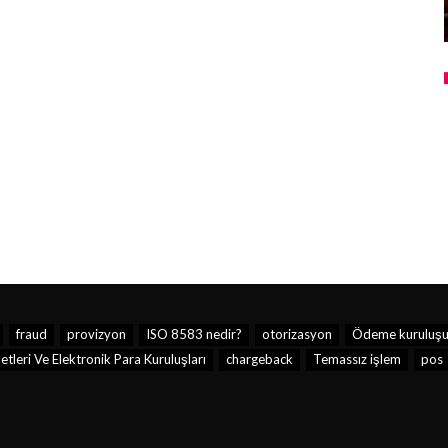
fraud
provizyon
ISO 8583 nedir?
otorizasyon
Ödeme kuruluş
leri Ve Elektronik Para Kuruluşları
chargeback
Temassız işlem
pos