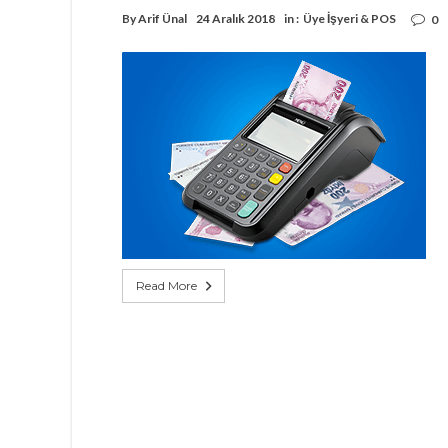
By
Arif Ünal
24 Aralık 2018
in :
Üye İşyeri & POS
0
Read More