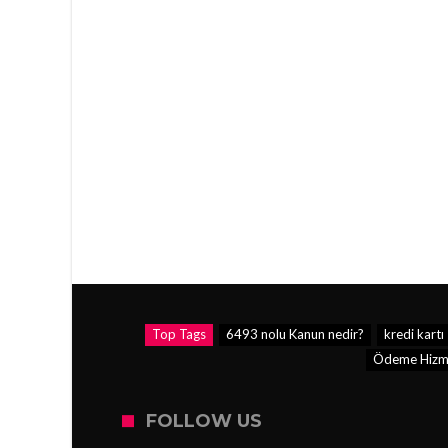
Top Tags
6493 nolu Kanun nedir?
kredi kartı
Ödeme Hizmet
FOLLOW US