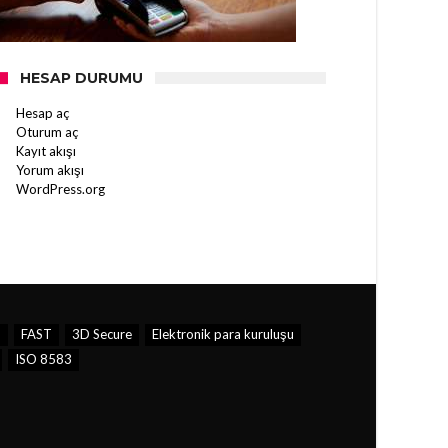
HESAP DURUMU
Hesap aç
Oturum aç
Kayıt akışı
Yorum akışı
WordPress.org
u
FAST
3D Secure
Elektronik para kuruluşu
ISO 8583