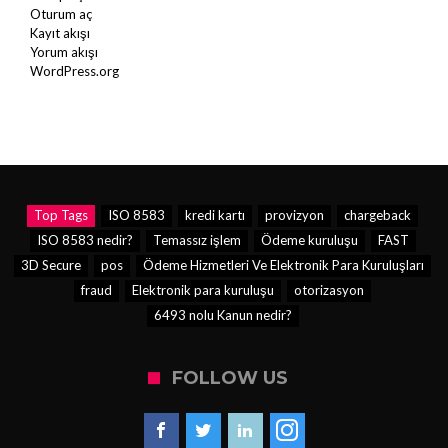
Oturum aç
Kayıt akışı
Yorum akışı
WordPress.org
Top Tags
ISO 8583
kredi kartı
provizyon
chargeback
ISO 8583 nedir?
Temassız işlem
Ödeme kuruluşu
FAST
3D Secure
pos
Ödeme Hizmetleri Ve Elektronik Para Kuruluşları
fraud
Elektronik para kuruluşu
otorizasyon
6493 nolu Kanun nedir?
FOLLOW US