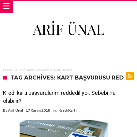
ARIF ÜNAL
Home
Tag Archives: kart başvurusu red
TAG ARCHIVES: KART BAŞVURUSU RED
Kredi kartı başvurularım reddediliyor. Sebebi ne
olabilir?
By
Arif Ünal
17 Kasım 2018
in :
Kredi Kartı