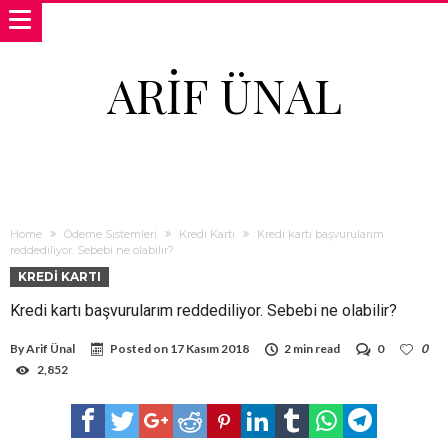
ARIF ÜNAL
Home
Ödeme Sistemleri
Kredi Kartı
Kredi kartı başvurularım
reddediliyor. Sebebi ne olabilir?
KREDI KARTI
Kredi kartı başvurularım reddediliyor. Sebebi ne olabilir?
By
Arif Ünal
Posted on
17 Kasım 2018
2 min read
0
0
2,852