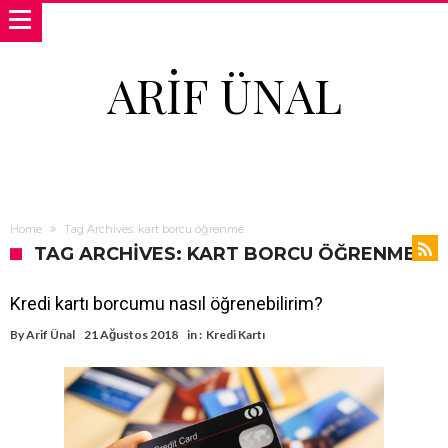
ARIF ÜNAL
Home
Tag Archives: kart borcu öğrenme
TAG ARCHIVES: KART BORCU ÖĞRENME
Kredi kartı borcumu nasıl öğrenebilirim?
By
Arif Ünal
21 Ağustos 2018
in :
Kredi Kartı