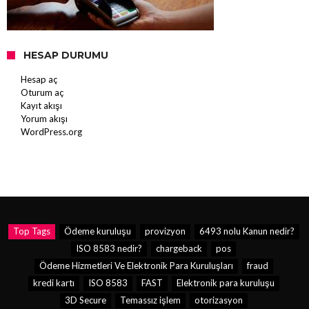
HESAP DURUMU
Hesap aç
Oturum aç
Kayıt akışı
Yorum akışı
WordPress.org
Top Tags
Ödeme kuruluşu
provizyon
6493 nolu Kanun nedir?
ISO 8583 nedir?
chargeback
pos
Ödeme Hizmetleri Ve Elektronik Para Kuruluşları
fraud
kredi kartı
ISO 8583
FAST
Elektronik para kuruluşu
3D Secure
Temassız işlem
otorizasyon