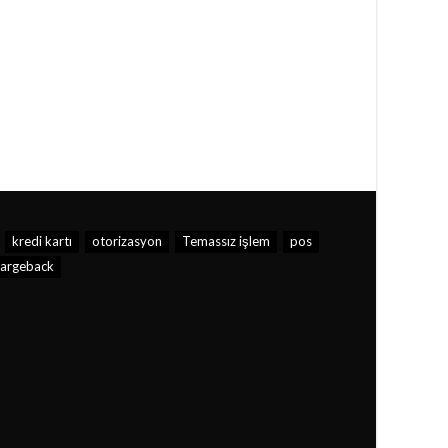
kredi kartı
otorizasyon
Temassız işlem
pos
hargeback