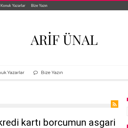
Konuk Yazarlar
Bize Yazın
ARIF ÜNAL
uk Yazarlar
Bize Yazın
kredi kartı borcumun asgari