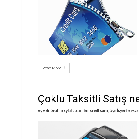
Read More
Çoklu Taksitli Satış n
By
Arif Ünal
5 Eylül 2018
in :
Kredi Kartı
,
Üye İşyeri & POS