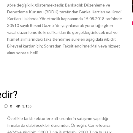
göre değişiklik göstermektedir. Bankacılık Düzenleme ve
Denetleme Kurumu (BDDK) tarafından Banka Kartları ve Kredi
Kartları Hakkında Yönetmelik kapsamında 15.08.2018 tarihinde
30510 sayılı Resmi Gazete’de yayınlanarak yürürlüğe giren
yasal düzenleme ile kredi kartları ile gerçekleştirilecek mal ve
hizmet alımlarındaki taksitlendirme süreleri aşağıdaki gibidir:
Bireysel kartlar için; Sonradan Taksitlendirme:Mal veya hizmet
alımı sonrası belli …
edir?
0
3,155
Özellikle farklı sektörlere ait ürünlerin satışının yapıldığı
firmalarda olabilecek bir durumdur. Örneğin; Carrefoursa
AVM’ye girdiniz. 3000 TLye Buzdolabı, 2000 TLye bulaşık