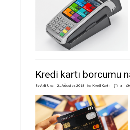
Kredi kartı borcumu n
By
Arif Ünal
21 Ağustos 2018
in :
Kredi Kartı
0