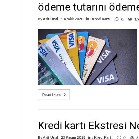
ödeme tutarını ödem
By
Arif Ünal
1 Aralık 2020
in :
Kredi Kartı
0
1,
Read More
Kredi kartı Ekstresi N
By
Arif Ünal
25 Kasım 2018
in :
Kredi Kartı
0
6