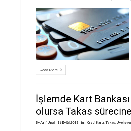
Read More
İşlemde Kart Bankası 
olursa Takas sürecine
By
Arif Ünal
16 Eylül 2018
in :
Kredi Kartı
,
Takas
,
Üye İşye