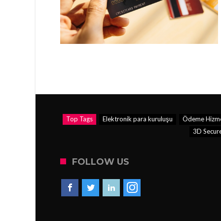
Top Tags
Elektronik para kuruluşu
Ödeme Hizmetl
3D Secur
FOLLOW US