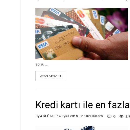
sonu …
Read More
Kredi kartı ile en fazl
By
Arif Ünal
16 Eylül 2018
in :
Kredi Kartı
0
2,