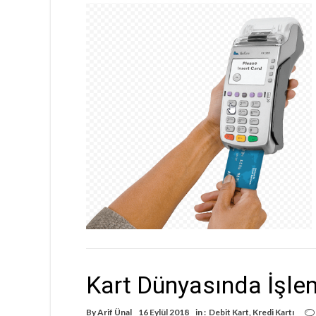
Kart Dünyasında İşle
By
Arif Ünal
16 Eylül 2018
in :
Debit Kart
,
Kredi Kartı