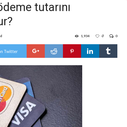
deme tutarını
ur?
ad
1,934
0
0
on Twitter