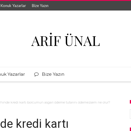
Konuk Yazarlar
Bize Yazın
ARIF ÜNAL
uk Yazarlar
Bize Yazın
hinde kredi kartı borcumun asgari ödeme tutarını ödemezsem ne olur?
e kredi kartı