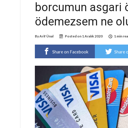
borcumun asgari ö
ödemezsem ne ol
By
Arif Ünal
Posted on
1 Aralık 2020
1 min re
Share on Facebook
Share 