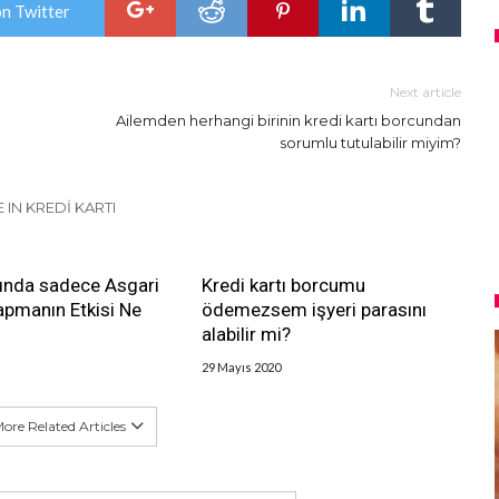
on Twitter
Next article
Ailemden herhangi birinin kredi kartı borcundan
sorumlu tutulabilir miyim?
 IN KREDI KARTI
tında sadece Asgari
Kredi kartı borcumu
pmanın Etkisi Ne
ödemezsem işyeri parasını
alabilir mi?
29 Mayıs 2020
ore Related Articles