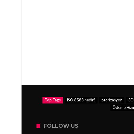
Top Tags
ISO 8583 nedir?
otorizasyon
3D
Ödeme Hizmet
FOLLOW US