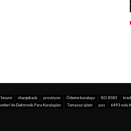
 Secure
chargeback
provizyon
Ödeme kuruluşu
ISO 8583
kredi
leri Ve Elektronik Para Kuruluşları
Temassız işlem
pos
6493 nolu K