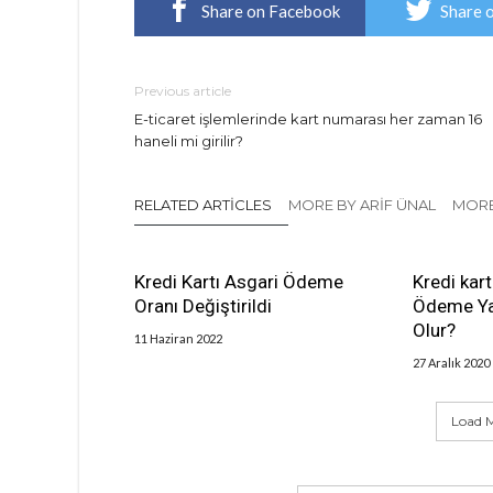
Share on Facebook
Share 
Previous article
E-ticaret işlemlerinde kart numarası her zaman 16
haneli mi girilir?
RELATED ARTICLES
MORE BY ARIF ÜNAL
MORE
Kredi Kartı Asgari Ödeme
Kredi kar
Oranı Değiştirildi
Ödeme Ya
Olur?
11 Haziran 2022
27 Aralık 2020
Load M