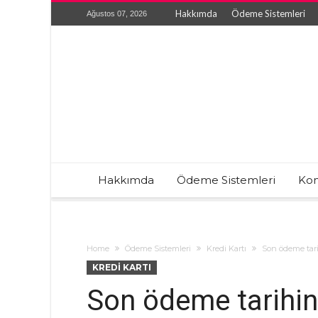
Hakkımda
Ödeme Sistemleri
Ağustos 07, 2026
Hakkımda
Ödeme Sistemleri
Kon
Home
Ödeme Sistemleri
Kredi Kartı
Son ödeme tari
KREDI KARTI
Son ödeme tarihind