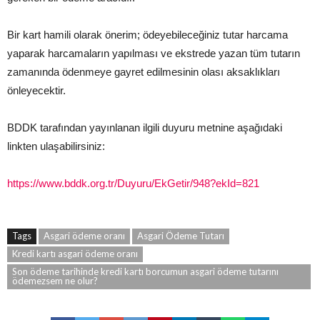
Bir kart hamili olarak önerim; ödeyebileceğiniz tutar harcama
yaparak harcamaların yapılması ve ekstrede yazan tüm tutarın
zamanında ödenmeye gayret edilmesinin olası aksaklıkları
önleyecektir.
BDDK tarafından yayınlanan ilgili duyuru metnine aşağıdaki
linkten ulaşabilirsiniz:
https://www.bddk.org.tr/Duyuru/EkGetir/948?ekId=821
Tags
Asgari ödeme oranı
Asgari Ödeme Tutarı
Kredi kartı asgari ödeme oranı
Son ödeme tarihinde kredi kartı borcumun asgari ödeme tutarını
ödemezsem ne olur?