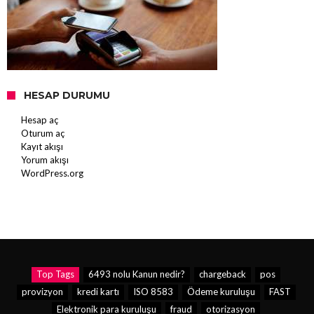
HESAP DURUMU
Hesap aç
Oturum aç
Kayıt akışı
Yorum akışı
WordPress.org
Top Tags
6493 nolu Kanun nedir?
chargeback
pos
provizyon
kredi kartı
ISO 8583
Ödeme kuruluşu
FAST
Elektronik para kuruluşu
fraud
otorizasyon