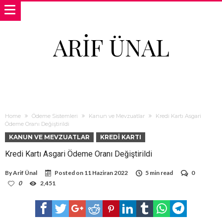
ARIF ÜNAL
Home
Ödeme Sistemleri
Kanun ve Mevzuatlar
Kredi Kartı Asgari
Ödeme Oranı Değiştirildi
KANUN VE MEVZUATLAR
KREDI KARTI
Kredi Kartı Asgari Ödeme Oranı Değiştirildi
By
Arif Ünal
Posted on
11 Haziran 2022
5 min read
0
0
2,451