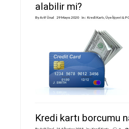
alabilir mi?
By
Arif Ünal
29 Mayıs 2020
in :
Kredi Kartı
,
Üye İşyeri & P
Kredi kartı borcumu n
By
Arif Ünal
21 Ağustos 2018
in :
Kredi Kartı