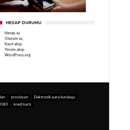
HESAP DURUMU
Hesap aç
Oturum aç
Kayıt akışı
Yorum akışı
WordPress.org
ları
provizyon
Elektronik para kuruluşu
8583
kredi kartı