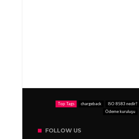
Top Tags
chargeback
ISO 8583 nedir?
Ödeme kuruluşu
FOLLOW US