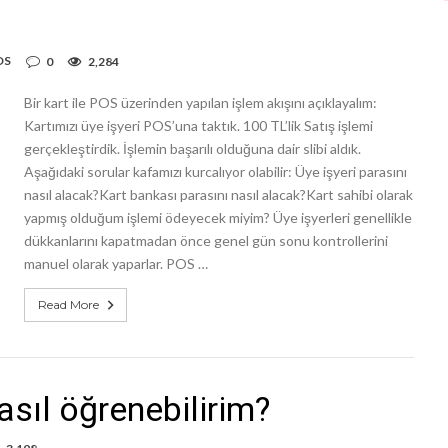
OS
0
2,284
Bir kart ile POS üzerinden yapılan işlem akışını açıklayalım:
Kartımızı üye işyeri POS’una taktık. 100 TL’lik Satış işlemi
gerçekleştirdik. İşlemin başarılı olduğuna dair slibi aldık.
Aşağıdaki sorular kafamızı kurcalıyor olabilir: Üye işyeri parasını
nasıl alacak?Kart bankası parasını nasıl alacak?Kart sahibi olarak
yapmış olduğum işlemi ödeyecek miyim? Üye işyerleri genellikle
dükkanlarını kapatmadan önce genel gün sonu kontrollerini
manuel olarak yaparlar. POS …
Read More
asıl öğrenebilirim?