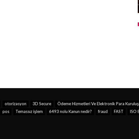
otorizasyon
3D Secure
Ödeme Hizmetleri Ve Elektronik Para Kuruluş
pos
Temassız işlem
6493 nolu Kanun nedir?
fraud
FAST
ISO 