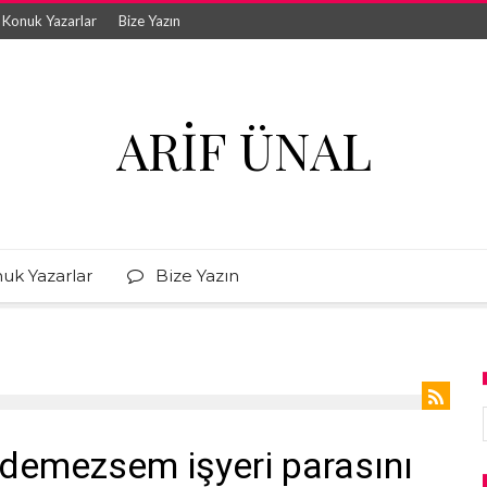
Konuk Yazarlar
Bize Yazın
ARIF ÜNAL
uk Yazarlar
Bize Yazın
ödemezsem işyeri parasını