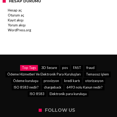
HESAP DURUMU
Hesap aç
Oturum aç
Kayıt akışı
Yorum akışı
WordPress.org
Top Tags
3D Secure
pos
FAST
fraud
Ödeme Hizmetleri Ve Elektronik Para Kuruluşları
Temassız işlem
Ödeme kuruluşu
provizyon
kredi kartı
otorizasyon
ISO 8583 nedir?
chargeback
6493 nolu Kanun nedir?
ISO 8583
Elektronik para kuruluşu
FOLLOW US