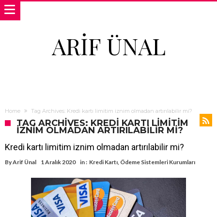
ARIF ÜNAL
Home
Tag Archives: Kredi kartı limitim iznim olmadan artırılabilir mi?
TAG ARCHIVES: KREDI KARTI LIMITIM
IZNIM OLMADAN ARTIRILABILIR MI?
Kredi kartı limitim iznim olmadan artırılabilir mi?
By
Arif Ünal
1 Aralık 2020
in :
Kredi Kartı
,
Ödeme Sistemleri Kurumları