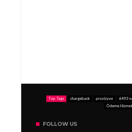
Top Tags
chargeback
provizyon
6493 no
Ödeme Hizmetle
FOLLOW US