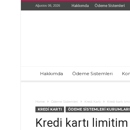
Hakkımda
Ödeme Sistemleri
Ağustos 06, 2026
Hakkımda
Ödeme Sistemleri
Kon
Home
Ödeme Sistemleri
Kredi Kartı
Kredi kartı lim
KREDI KARTI
ÖDEME SISTEMLERI KURUMLARI
Kredi kartı limiti