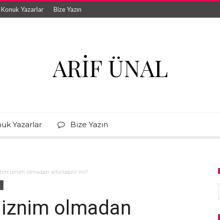
Konuk Yazarlar
Bize Yazın
ARIF ÜNAL
uk Yazarlar
Bize Yazın
itim iznim olmadan artırılabilir mi?
m iznim olmadan