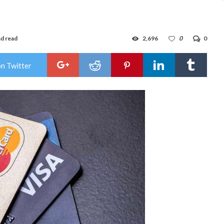
d read
2,696
0
0
on Twitter