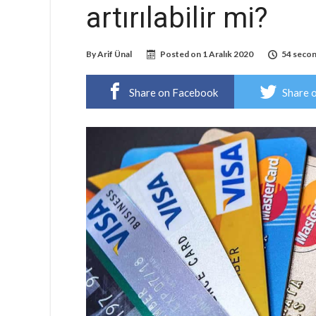
artırılabilir mi?
By
Arif Ünal
Posted on
1 Aralık 2020
54 secon
Share on Facebook
Share 