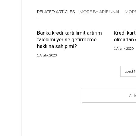
RELATED ARTICLES
MORE BY ARIF ÜNAL
MORE
Banka kredi kartı limit artırım
Kredi kart
talebimi yerine getirmeme
olmadan d
hakkına sahip mi?
1 Aralık 2020
1 Aralık 2020
Load M
CL