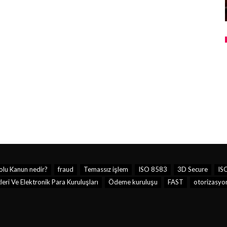
lu Kanun nedir?
fraud
Temassız işlem
ISO 8583
3D Secure
IS
ri Ve Elektronik Para Kuruluşları
Ödeme kuruluşu
FAST
otorizasyo