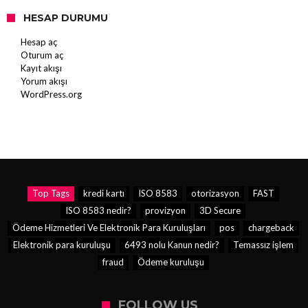
HESAP DURUMU
Hesap aç
Oturum aç
Kayıt akışı
Yorum akışı
WordPress.org
Top Tags
kredi kartı
ISO 8583
otorizasyon
FAST
ISO 8583 nedir?
provizyon
3D Secure
Ödeme Hizmetleri Ve Elektronik Para Kuruluşları
pos
chargeback
Elektronik para kuruluşu
6493 nolu Kanun nedir?
Temassız işlem
fraud
Ödeme kuruluşu
FOLLOW US