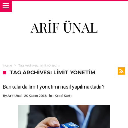
ARIF ÜNAL
Home
Tag Archives: limit yönetim
TAG ARCHIVES: LIMIT YÖNETIM
Bankalarda limit yönetimi nasıl yapılmaktadır?
By
Arif Ünal
20 Kasım 2018
in :
Kredi Kartı