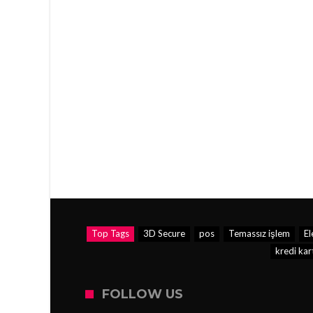
Top Tags
3D Secure
pos
Temassız işlem
El
kredi kar
FOLLOW US