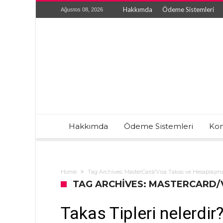
Hakkımda
Ödeme Sistemleri
Ağustos 08, 2026
Hakkımda
Ödeme Sistemleri
Kon
Home
Tag Archives: MasterCard/Visa Takas ve Hesaplaşm
TAG ARCHIVES: MASTERCARD/
Takas Tipleri nelerdir