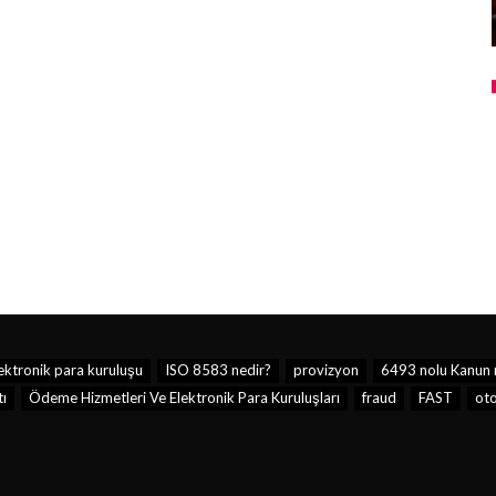
ektronik para kuruluşu
ISO 8583 nedir?
provizyon
6493 nolu Kanun 
tı
Ödeme Hizmetleri Ve Elektronik Para Kuruluşları
fraud
FAST
ot