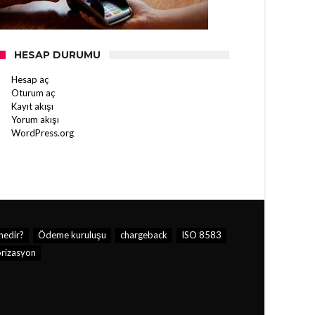
HESAP DURUMU
Hesap aç
Oturum aç
Kayıt akışı
Yorum akışı
WordPress.org
nedir?
Ödeme kuruluşu
chargeback
ISO 8583
orizasyon