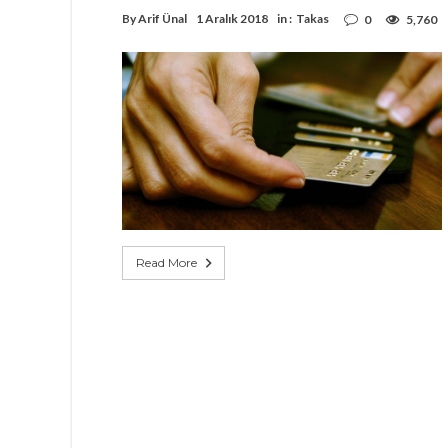
By
Arif Ünal
1 Aralık 2018
in :
Takas
0
5,760
Read More