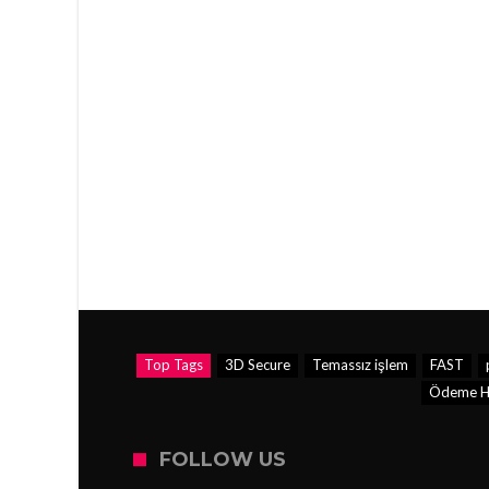
Top Tags
3D Secure
Temassız işlem
FAST
Ödeme Hiz
FOLLOW US