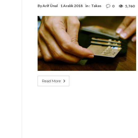
By
Arif Ünal
1 Aralık 2018
in :
Takas
0
5,760
Read More