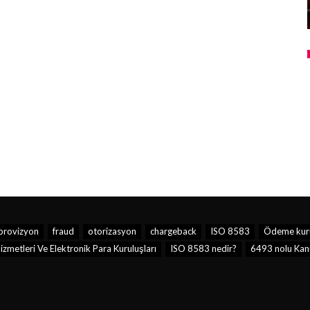
provizyon
fraud
otorizasyon
chargeback
ISO 8583
Ödeme kur
metleri Ve Elektronik Para Kuruluşları
ISO 8583 nedir?
6493 nolu Kan