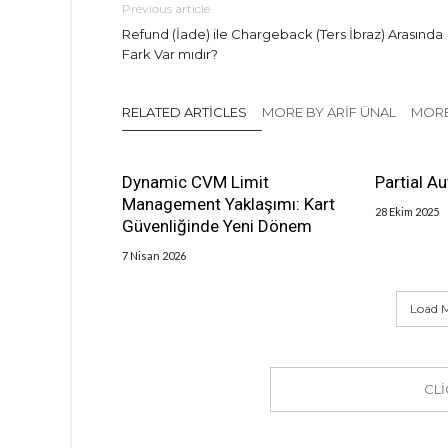
Previous article
Refund (İade) ile Chargeback (Ters İbraz) Arasında
Fark Var mıdır?
RELATED ARTICLES
MORE BY ARIF ÜNAL
MORE
Dynamic CVM Limit
Partial A
Management Yaklaşımı: Kart
28 Ekim 2025
Güvenliğinde Yeni Dönem
7 Nisan 2026
Load M
CL