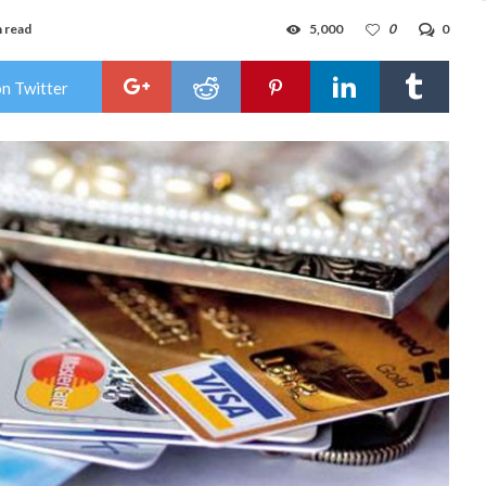
n read
5,000
0
0
on Twitter