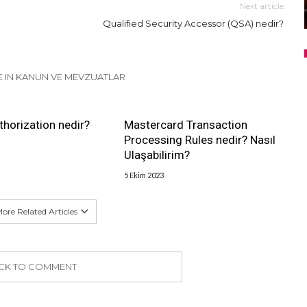
Next article
Qualified Security Accessor (QSA) nedir?
 IN KANUN VE MEVZUATLAR
uthorization nedir?
Mastercard Transaction
Processing Rules nedir? Nasıl
Ulaşabilirim?
5 Ekim 2023
ore Related Articles
ICK TO COMMENT