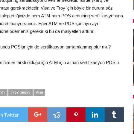
cquiring sertifikasyonu vermemektedir. Issuer(kart) ve
ması gerekmektedir. Visa ve Troy için böyle bir durum söz
ing talep ettiğinizde hem ATM hem POS acquiring sertifikasyonuna
n ücreti ödüyorsunuz. Eğer ATM ve POS için ayrı ayrı
ücret ödemeniz gerekir ki bu da maliyetleri arttırır.
munda POSlar için de sertifkasyon tamamlanmış olur mu?
inimler farklı olduğu için ATM için alınan sertifikasyon POS’u
roy
Troy nedir?
Visa
on Twitter