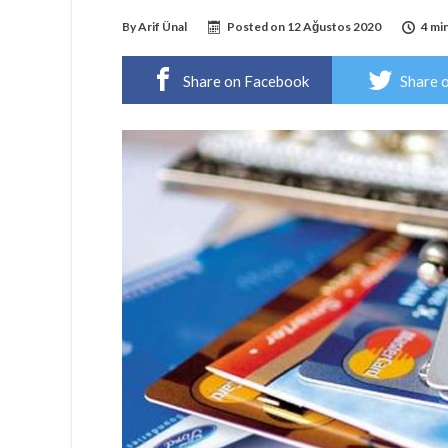
By
Arif Ünal
Posted on
12 Ağustos 2020
4 mi
Share on Facebook
Share 