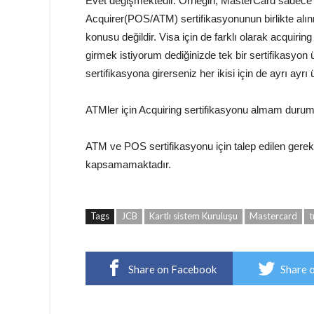
Evet değişmektedir. Örneğin; MasterCard sadece A
Acquirer(POS/ATM) sertifikasyonunun birlikte alın
konusu değildir. Visa için de farklı olarak acquir
girmek istiyorum dediğinizde tek bir sertifikasyo
sertifikasyona girerseniz her ikisi için de ayrı ayrı 
ATMler için Acquiring sertifikasyonu almam duru
ATM ve POS sertifikasyonu için talep edilen gereks
kapsamamaktadır.
Tags
JCB
Kartlı sistem Kuruluşu
Mastercard
t
Share on Facebook
Share 