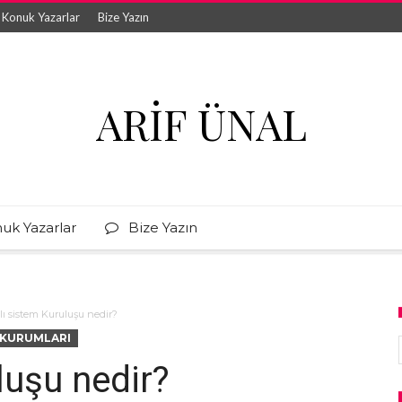
Konuk Yazarlar
Bize Yazın
ARIF ÜNAL
uk Yazarlar
Bize Yazın
lı sistem Kuruluşu nedir?
 KURUMLARI
luşu nedir?