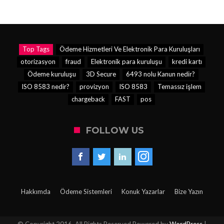
Top Tags
Ödeme Hizmetleri Ve Elektronik Para Kuruluşları
otorizasyon
fraud
Elektronik para kuruluşu
kredi kartı
Ödeme kuruluşu
3D Secure
6493 nolu Kanun nedir?
ISO 8583 nedir?
provizyon
ISO 8583
Temassız işlem
chargeback
FAST
pos
FOLLOW US
Hakkımda
Ödeme Sistemleri
Konuk Yazarlar
Bize Yazın
© Copyright 2016, All Rights Reserved Powered by
WordPress
|