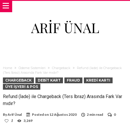
ARIF ÜNAL
Home
Ödeme Sistemleri
Chargeback
Refund (İade) ile Chargeback
(Ters İbraz) Arasında Fark Var mıdır?
CHARGEBACK
DEBIT KART
FRAUD
KREDI KARTI
ÜYE İŞYERI & POS
Refund (İade) ile Chargeback (Ters İbraz) Arasında Fark Var
mıdır?
By
Arif Ünal
Posted on
12 Ağustos 2020
2 min read
0
1
3,269