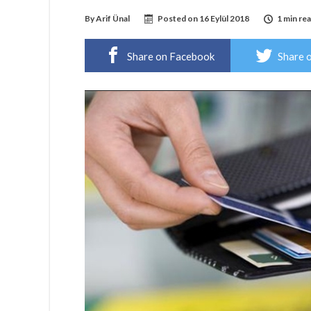
By
Arif Ünal
Posted on
16 Eylül 2018
1 min re
Share on Facebook
Share 