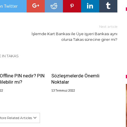
on Twitter
Next article
İşlemde Kart Bankası ile Üye işyeri Bankası aynı
olursa Takas sürecine girer mi?
 IN TAKAS
Offline PIN nedir? PIN
Sözleşmelerde Önemli
lebilir mi?
Noktalar
22
13 Temmuz 2022
ore Related Articles