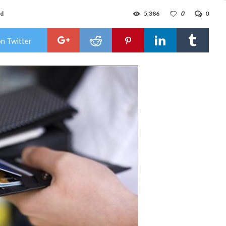
ad
5,386
0
0
on Twitter