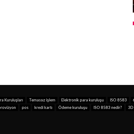
a Kuruluşları
Temassız işlem
Elektronik para kuruluşu
ISO 8583
provizyon
pos
kredi kartı
Ödeme kuruluşu
ISO 8583 nedir?
3D 