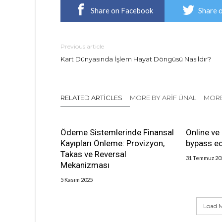
Share on Facebook
Share 
Previous article
Kart Dünyasında İşlem Hayat Döngüsü Nasıldır?
RELATED ARTICLES
MORE BY ARIF ÜNAL
MORE
Ödeme Sistemlerinde Finansal
Online ve 
Kayıpları Önleme: Provizyon,
bypass edi
Takas ve Reversal
31 Temmuz 20
Mekanizması
5 Kasım 2025
Load M