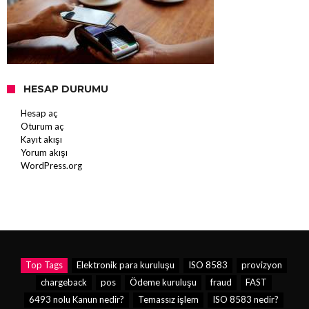
HESAP DURUMU
Hesap aç
Oturum aç
Kayıt akışı
Yorum akışı
WordPress.org
Top Tags
Elektronik para kuruluşu
ISO 8583
provizyon
chargeback
pos
Ödeme kuruluşu
fraud
FAST
6493 nolu Kanun nedir?
Temassız işlem
ISO 8583 nedir?