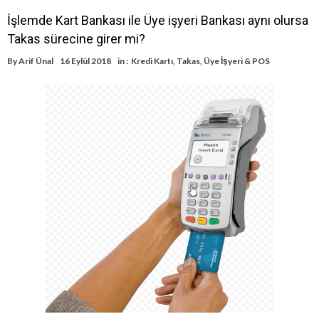
İşlemde Kart Bankası ile Üye işyeri Bankası aynı olursa
Takas sürecine girer mi?
By
Arif Ünal
16 Eylül 2018
in :
Kredi Kartı
,
Takas
,
Üye İşyeri & POS