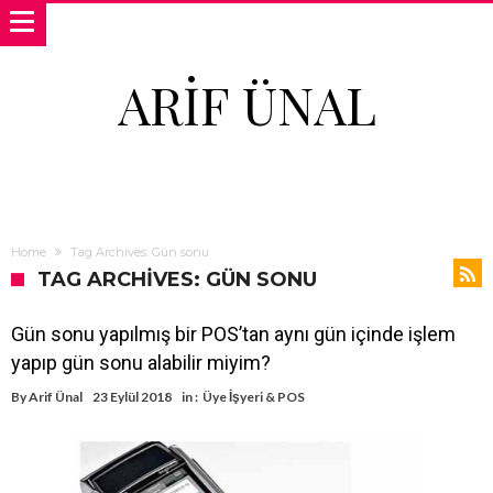
ARIF ÜNAL
Home
Tag Archives: Gün sonu
TAG ARCHIVES: GÜN SONU
Gün sonu yapılmış bir POS’tan aynı gün içinde işlem
yapıp gün sonu alabilir miyim?
By
Arif Ünal
23 Eylül 2018
in :
Üye İşyeri & POS