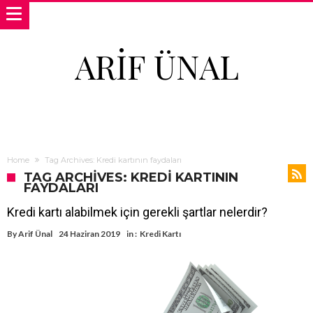
ARIF ÜNAL
Home
Tag Archives: Kredi kartının faydaları
TAG ARCHIVES: KREDI KARTININ
FAYDALARI
Kredi kartı alabilmek için gerekli şartlar nelerdir?
By
Arif Ünal
24 Haziran 2019
in :
Kredi Kartı