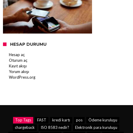
HESAP DURUMU
Hesap aç
Oturum aç
Kayıt akışı
Yorum akışı
WordPress.org
Top Tags
FAST
kredi kartı
pos
Ödeme kuruluşu
chargeback
ISO 8583 nedir?
Elektronik para kuruluşu