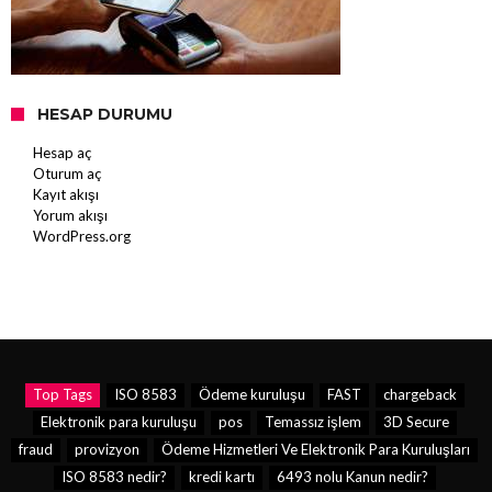
HESAP DURUMU
Hesap aç
Oturum aç
Kayıt akışı
Yorum akışı
WordPress.org
Top Tags
ISO 8583
Ödeme kuruluşu
FAST
chargeback
Elektronik para kuruluşu
pos
Temassız işlem
3D Secure
fraud
provizyon
Ödeme Hizmetleri Ve Elektronik Para Kuruluşları
ISO 8583 nedir?
kredi kartı
6493 nolu Kanun nedir?