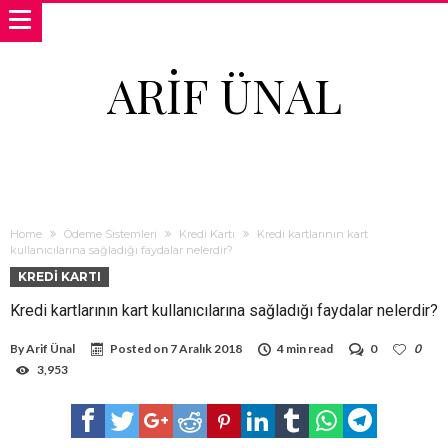
ARIF ÜNAL
Home
Ödeme Sistemleri
Kredi Kartı
Kredi kartlarının kart
kullanıcılarına sağladığı faydalar nelerdir?
KREDI KARTI
Kredi kartlarının kart kullanıcılarına sağladığı faydalar nelerdir?
By
Arif Ünal
Posted on
7 Aralık 2018
4 min read
0
0
3,953