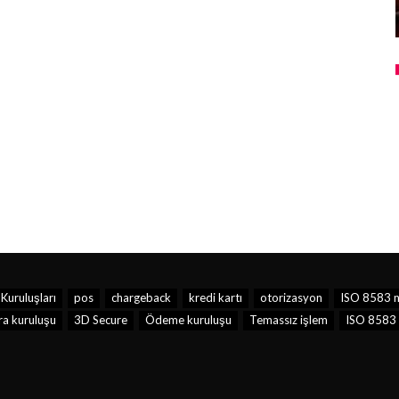
Kuruluşları
pos
chargeback
kredi kartı
otorizasyon
ISO 8583 n
ra kuruluşu
3D Secure
Ödeme kuruluşu
Temassız işlem
ISO 8583