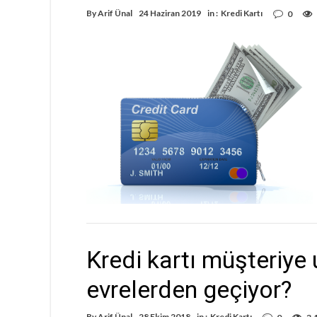
By
Arif Ünal
24 Haziran 2019
in :
Kredi Kartı
0
Kredi kartı müşteriye
evrelerden geçiyor?
By
Arif Ünal
28 Ekim 2018
in :
Kredi Kartı