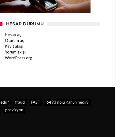
HESAP DURUMU
Hesap aç
Oturum aç
Kayıt akışı
Yorum akışı
WordPress.org
edir?
fraud
FAST
6493 nolu Kanun nedir?
provizyon