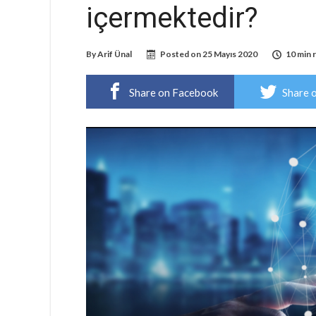
içermektedir?
By
Arif Ünal
Posted on
25 Mayıs 2020
10 min 
Share on Facebook
Share 