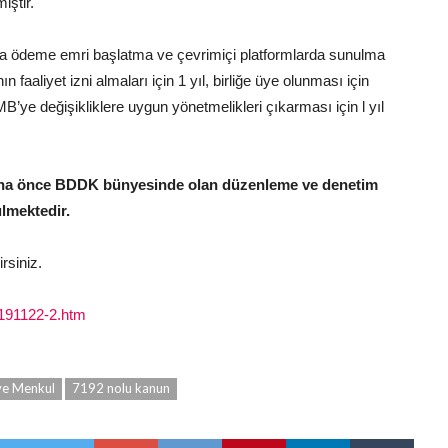
iştir.
a ödeme emri başlatma ve çevrimiçi platformlarda sunulma
 faaliyet izni almaları için 1 yıl, birliğe üye olunması için
B’ye değişikliklere uygun yönetmelikleri çıkarması için l yıl
 daha önce BDDK bünyesinde olan düzenleme ve denetim
lmektedir.
rsiniz.
0191122-2.htm
ve Menkul
7192 nolu kanun