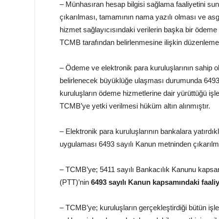
– Münhasıran hesap bilgisi sağlama faaliyetini sun
çıkarılması, tamamının nama yazılı olması ve a
hizmet sağlayıcısındaki verilerin başka bir ödeme h
TCMB tarafından belirlenmesine ilişkin düzenleme 
– Ödeme ve elektronik para kuruluşlarının sahip ol
belirlenecek büyüklüğe ulaşması durumunda 6493 
kuruluşların ödeme hizmetlerine dair yürüttüğü işlem
TCMB’ye yetki verilmesi hüküm altın alınmıştır.
– Elektronik para kuruluşlarının bankalara yatırdı
uygulaması 6493 sayılı Kanun metninden çıkarılmı
– TCMB’ye; 5411 sayılı Bankacılık Kanunu kapsamın
(PTT)’nin
6493 sayılı Kanun kapsamındaki faaliy
– TCMB’ye; kuruluşların gerçekleştirdiği bütün işle