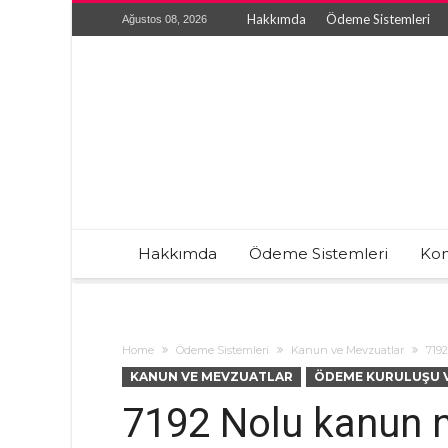
Hakkımda
Ödeme Sistemleri
Ağustos 08, 2026
Hakkımda
Ödeme Sistemleri
Kon
Home
Ödeme Sistemleri
Kanun ve Mevzuatlar
7192
KANUN VE MEVZUATLAR
ÖDEME KURULUŞU V
7192 Nolu kanun n