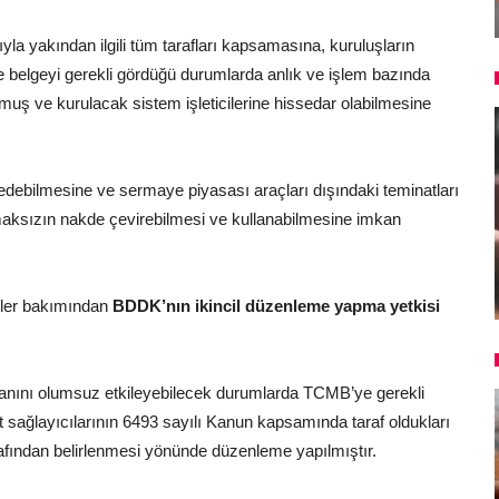
la yakından ilgili tüm tarafları kapsamasına, kuruluşların
i ve belgeyi gerekli gördüğü durumlarda anlık ve işlem bazında
uş ve kurulacak sistem işleticilerine hissedar olabilmesine
p edebilmesine ve sermaye piyasası araçları dışındaki teminatları
lmaksızın nakde çevirebilmesi ve kullanabilmesine imkan
tler bakımından
BDDK’nın ikincil düzenleme yapma yetkisi
lanını olumsuz etkileyebilecek durumlarda TCMB’ye gerekli
 sağlayıcılarının 6493 sayılı Kanun kapsamında taraf oldukları
arafından belirlenmesi yönünde düzenleme yapılmıştır.