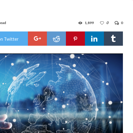
read
1,899
0
0
on Twitter