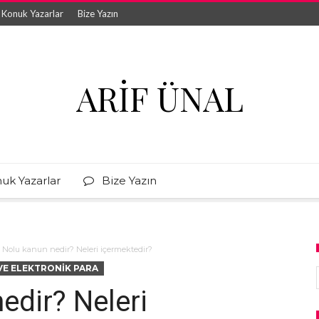
Konuk Yazarlar
Bize Yazın
ARIF ÜNAL
uk Yazarlar
Bize Yazın
 Nolu kanun nedir? Neleri içermektedir?
E ELEKTRONIK PARA
edir? Neleri