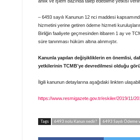
anlık ve işlem bazında talep edebilme yetkisi verilm
– 6493 sayılı Kanunun 12 nci maddesi kapsamınd
hizmetini yerine getiren ödeme hizmeti kuruluşlarının
Birliğin faaliyete geçmesinden itibaren 1 ay ve TCM
süre tanınması hüküm altına alınmıştır.
Kanunla yapılan değişikliklerin en önemlisi,
yetkilerinin TCMB’ye devredilmesi olduğu görü
İlgili kanunun detaylarına aşağıdaki linkten ulaşabili
https://www.resmigazete.gov.tr/eskiler/2019/11/2
Tags
6493 nolu Kanun nedir?
6493 Sayılı Ödeme 