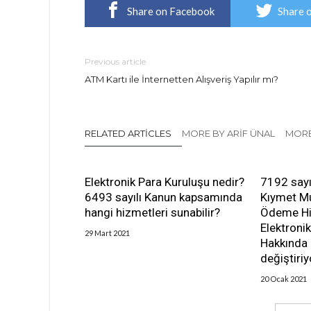
Share on Facebook
Share 
Previous article
ATM Kartı ile İnternetten Alışveriş Yapılır mı?
RELATED ARTICLES
MORE BY ARIF ÜNAL
MORE
Elektronik Para Kuruluşu nedir?
7192 say
6493 sayılı Kanun kapsamında
Kıymet Mu
hangi hizmetleri sunabilir?
Ödeme Hi
Elektronik
29 Mart 2021
Hakkında 
değiştiriy
20 Ocak 2021