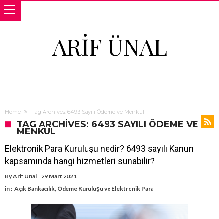
ARIF ÜNAL
Home
Tag Archives: 6493 Sayılı Ödeme ve Menkul
TAG ARCHIVES: 6493 SAYILI ÖDEME VE
MENKUL
Elektronik Para Kuruluşu nedir? 6493 sayılı Kanun
kapsamında hangi hizmetleri sunabilir?
By
Arif Ünal
29 Mart 2021
in :
Açık Bankacılık
,
Ödeme Kuruluşu ve Elektronik Para