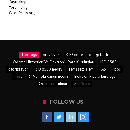
Kayıt akışı
Yorum akışı
WordPress.org
Top Tags
provizyon
3D Secure
chargeback
Ödeme Hizmetleri Ve Elektronik Para Kuruluşları
ISO 8583
otorizasyon
ISO 8583 nedir?
Temassız işlem
FAST
pos
fraud
6493 nolu Kanun nedir?
Elektronik para kuruluşu
Ödeme kuruluşu
kredi kartı
FOLLOW US