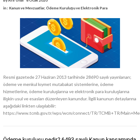
By
Arif Ünal
6 Ocak 2020
in :
Kanun ve Mevzuatlar
,
Ödeme Kuruluşu ve Elektronik Para
Resmi gazetede 27 Haziran 2013 tarihinde 28690 sayılı yayınlanan;
ödeme ve menkul kıymet mutabakat sistemlerine, ödeme
hizmetlerine, ödeme kuruluşlarına ve elektronik para kuruluşlarına
ilişkin usul ve esasları düzenleyen kanundur. İlgili kanunun detaylarına
aşağıdaki linkten ulaşılabilir:
https://www.tcmb.gov.tr/wps/wcm/connect/TR/TCMB+TR/Main+Me
Ödeme kuruluşu nedir? 6493 sayılı Kanun kapsamında