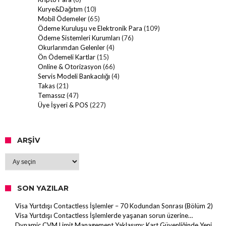
Kurye&Dağıtım
(10)
Mobil Ödemeler
(65)
Ödeme Kuruluşu ve Elektronik Para
(109)
Ödeme Sistemleri Kurumları
(76)
Okurlarımdan Gelenler
(4)
Ön Ödemeli Kartlar
(15)
Online & Otorizasyon
(66)
Servis Modeli Bankacılığı
(4)
Takas
(21)
Temassız
(47)
Üye İşyeri & POS
(227)
ARŞIV
Arşiv
SON YAZILAR
Visa Yurtdışı Contactless İşlemler – 70 Kodundan Sonrası (Bölüm 2)
Visa Yurtdışı Contactless İşlemlerde yaşanan sorun üzerine…
Dynamic CVM Limit Management Yaklaşımı: Kart Güvenliğinde Yeni