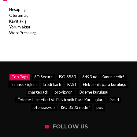
Hesap aç
Oturum aç
Kayıt akışı
Yorum akışı
WordPress.org
Top Tags
3D Secure
ISO 8583
6493 nolu Kanun nedir?
Temassız işlem
kredi kartı
FAST
Elektronik para kuruluşu
chargeback
provizyon
Ödeme kuruluşu
Ödeme Hizmetleri Ve Elektronik Para Kuruluşları
fraud
otorizasyon
ISO 8583 nedir?
pos
FOLLOW US