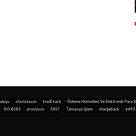
ruluşu
otorizasyon
kredi kartı
Ödeme Hizmetleri Ve Elektronik Para Ku
ISO 8583
provizyon
FAST
Temassız işlem
chargeback
6493 