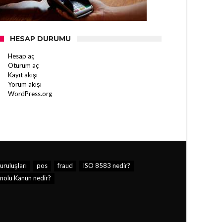
HESAP DURUMU
Hesap aç
Oturum aç
Kayıt akışı
Yorum akışı
WordPress.org
ruluşları
pos
fraud
ISO 8583 nedir?
nolu Kanun nedir?