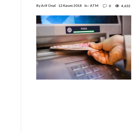
By
Arif Ünal
12 Kasım 2018
in :
ATM
0
4,632