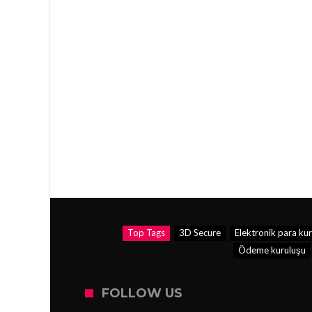
Top Tags
3D Secure
Elektronik para ku
Ödeme kuruluşu
FOLLOW US