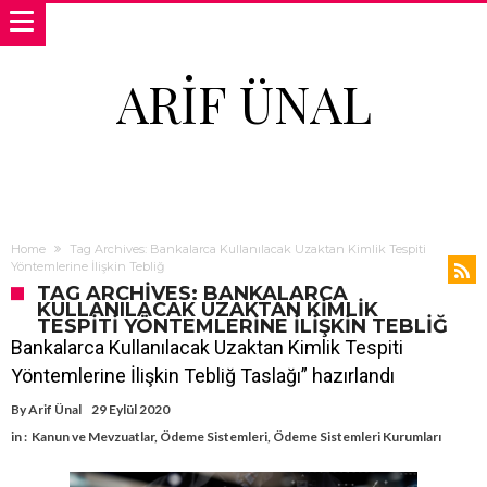
ARIF ÜNAL
Home
Tag Archives: Bankalarca Kullanılacak Uzaktan Kimlik Tespiti
Yöntemlerine İlişkin Tebliğ
TAG ARCHIVES: BANKALARCA
KULLANILACAK UZAKTAN KIMLIK
TESPITI YÖNTEMLERINE İLIŞKIN TEBLIĞ
Bankalarca Kullanılacak Uzaktan Kimlik Tespiti
Yöntemlerine İlişkin Tebliğ Taslağı” hazırlandı
By
Arif Ünal
29 Eylül 2020
in :
Kanun ve Mevzuatlar
,
Ödeme Sistemleri
,
Ödeme Sistemleri Kurumları