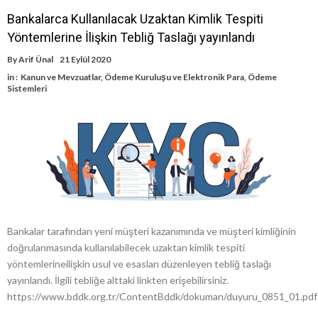
Bankalarca Kullanılacak Uzaktan Kimlik Tespiti
Yöntemlerine İlişkin Tebliğ Taslağı yayınlandı
By
Arif Ünal
21 Eylül 2020
in :
Kanun ve Mevzuatlar
,
Ödeme Kuruluşu ve Elektronik Para
,
Ödeme
Sistemleri
Bankalar tarafından yeni müşteri kazanımında ve müşteri kimliğinin
doğrulanmasında kullanılabilecek uzaktan kimlik tespiti
yöntemlerineilişkin usul ve esasları düzenleyen tebliğ taslağı
yayınlandı. İlgili tebliğe alttaki linkten erişebilirsiniz.
https://www.bddk.org.tr/ContentBddk/dokuman/duyuru_0851_01.pdf