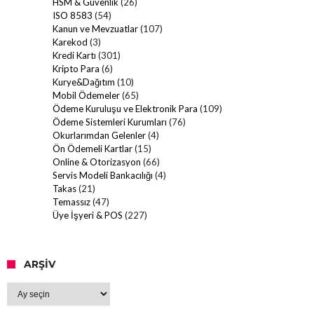
HSM & Güvenlik
(26)
ISO 8583
(54)
Kanun ve Mevzuatlar
(107)
Karekod
(3)
Kredi Kartı
(301)
Kripto Para
(6)
Kurye&Dağıtım
(10)
Mobil Ödemeler
(65)
Ödeme Kuruluşu ve Elektronik Para
(109)
Ödeme Sistemleri Kurumları
(76)
Okurlarımdan Gelenler
(4)
Ön Ödemeli Kartlar
(15)
Online & Otorizasyon
(66)
Servis Modeli Bankacılığı
(4)
Takas
(21)
Temassız
(47)
Üye İşyeri & POS
(227)
ARŞIV
Arşiv