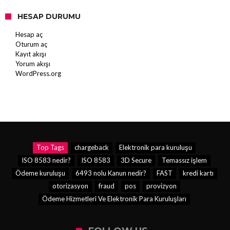
HESAP DURUMU
Hesap aç
Oturum aç
Kayıt akışı
Yorum akışı
WordPress.org
Top Tags
chargeback
Elektronik para kuruluşu
ISO 8583 nedir?
ISO 8583
3D Secure
Temassız işlem
Ödeme kuruluşu
6493 nolu Kanun nedir?
FAST
kredi kartı
otorizasyon
fraud
pos
provizyon
Ödeme Hizmetleri Ve Elektronik Para Kuruluşları