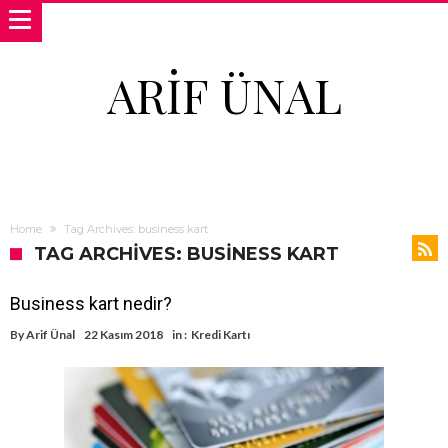
ARIF ÜNAL
Home
Tag Archives: business kart
TAG ARCHIVES: BUSINESS KART
Business kart nedir?
By
Arif Ünal
22 Kasım 2018
in :
Kredi Kartı