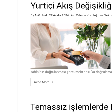
Yurtiçi Akış Değişikliğ
By
Arif Ünal
29 Aralık 2024
in :
Ödeme Kuruluşu ve Elektr
sahibinin doğrulanması gerekmektedir. Bu doğrulama
Read More
Temassız işlemlerde Ku