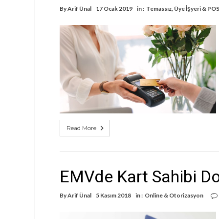
By
Arif Ünal
17 Ocak 2019
in :
Temassız
,
Üye İşyeri & PO
Read More
EMVde Kart Sahibi D
By
Arif Ünal
5 Kasım 2018
in :
Online & Otorizasyon