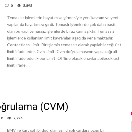
S
0
5,895
Temassız işlemlerin hayatımıza girmesiyle yeni kavram ve yeni
yapılar da hayatımıza girdi. Temaslı işlemlerde çok daha basit
olan bu yapı temassız işlemlerde biraz karmaşıktır. Temassız
işlemlerde kullanılan limit kavramları aşağıda yer almaktadır.
Contactless Limit: Bir işlemin temassız olarak yapılabileceği üst
limiti ifade eder. Cvm Limit: Cvm doğrulamasının yapılacağı alt
limiti ifade eder. Floor Limit: Offline olarak onaylanabilecek üst
limiti ifade …
oğrulama (CVM)
0
7,796
EMV ile kart sahibi doğrulaması, chipli kartlara özgü bir