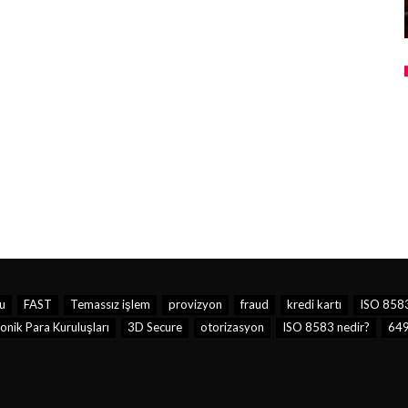
u
FAST
Temassız işlem
provizyon
fraud
kredi kartı
ISO 858
onik Para Kuruluşları
3D Secure
otorizasyon
ISO 8583 nedir?
649