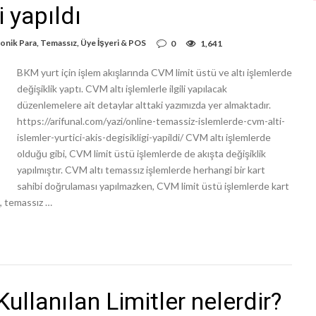
i yapıldı
onik Para
,
Temassız
,
Üye İşyeri & POS
0
1,641
BKM yurt için işlem akışlarında CVM limit üstü ve altı işlemlerde
değişiklik yaptı. CVM altı işlemlerle ilgili yapılacak
düzenlemelere ait detaylar alttaki yazımızda yer almaktadır.
https://arifunal.com/yazi/online-temassiz-islemlerde-cvm-alti-
islemler-yurtici-akis-degisikligi-yapildi/ CVM altı işlemlerde
olduğu gibi, CVM limit üstü işlemlerde de akışta değişiklik
yapılmıştır. CVM altı temassız işlemlerde herhangi bir kart
sahibi doğrulaması yapılmazken, CVM limit üstü işlemlerde kart
, temassız …
llanılan Limitler nelerdir?