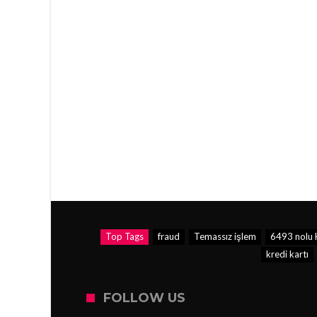
Top Tags
fraud
Temassız işlem
6493 nolu 
kredi kartı
FOLLOW US