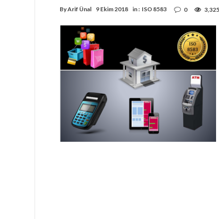
By
Arif Ünal
9 Ekim 2018
in :
ISO 8583
0
3,32