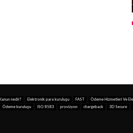
Kanun nedir?
Elektronik para kuruluşu
FAST
Ödeme Hizmetleri Ve Ele
Ödeme kuruluşu
ISO 8583
provizyon
chargeback
3D Secure