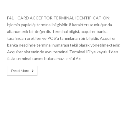
5
F41—CARD ACCEPTOR TERMINAL IDENTIFICATION:
İşlemin yapıldığı terminal bilgisidir. 8 karakter uzunluğunda
alfanümerik bir değerdir. Terminal bilgisi, acquirer banka
tarafından üretilen ve POS’a tanımlanan bir bilgidir. Acquirer
banka nezdinde terminal numarası tekil olarak yönetilmektedir.
Acquirer sisteminde aynı terminal Terminal ID’ye kayıtlı 1’den
fazla terminal tanımı bulunamaz. orful Ac
Read More