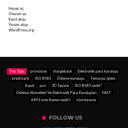
Hesap aç
Oturum aç
Kayıt akışı
Yorum akışı
WordPress.org
Top Tags
provizyon
chargeback
Elektronik para kuruluşu
kredi kartı
ISO 8583
Ödeme kuruluşu
Temassız işlem
fraud
pos
3D Secure
ISO 8583 nedir?
Ödeme Hizmetleri Ve Elektronik Para Kuruluşları
FAST
6493 nolu Kanun nedir?
otorizasyon
FOLLOW US