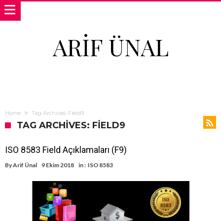
ARIF ÜNAL
Home
Tag Archives: Field9
TAG ARCHIVES: FIELD9
ISO 8583 Field Açıklamaları (F9)
By
Arif Ünal
9 Ekim 2018
in :
ISO 8583