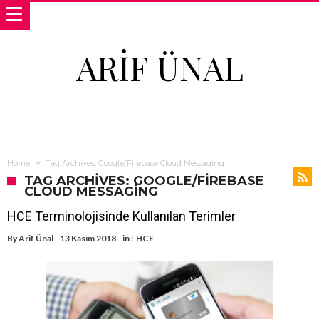
ARIF ÜNAL
Home
Tag Archives: Google/Firebase Cloud Messaging
TAG ARCHIVES: GOOGLE/FIREBASE
CLOUD MESSAGING
HCE Terminolojisinde Kullanılan Terimler
By
Arif Ünal
13 Kasım 2018
in :
HCE