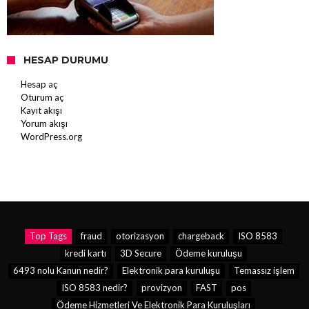
HESAP DURUMU
Hesap aç
Oturum aç
Kayıt akışı
Yorum akışı
WordPress.org
Top Tags
fraud
otorizasyon
chargeback
ISO 8583
kredi kartı
3D Secure
Ödeme kuruluşu
6493 nolu Kanun nedir?
Elektronik para kuruluşu
Temassız işlem
ISO 8583 nedir?
provizyon
FAST
pos
Ödeme Hizmetleri Ve Elektronik Para Kuruluşları