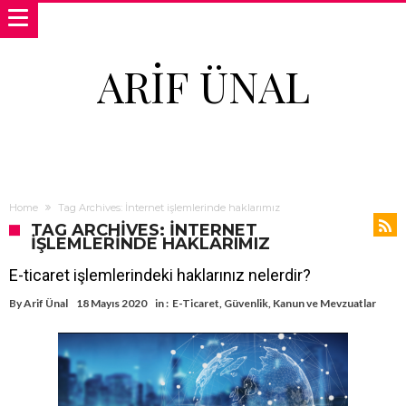
ARIF ÜNAL
Home
Tag Archives: İnternet işlemlerinde haklarımız
TAG ARCHIVES: İNTERNET
IŞLEMLERINDE HAKLARIMIZ
E-ticaret işlemlerindeki haklarınız nelerdir?
By
Arif Ünal
18 Mayıs 2020
in :
E-Ticaret
,
Güvenlik
,
Kanun ve Mevzuatlar