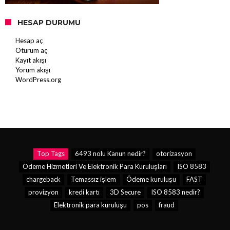
HESAP DURUMU
Hesap aç
Oturum aç
Kayıt akışı
Yorum akışı
WordPress.org
Top Tags
6493 nolu Kanun nedir?
otorizasyon
Ödeme Hizmetleri Ve Elektronik Para Kuruluşları
ISO 8583
chargeback
Temassız işlem
Ödeme kuruluşu
FAST
provizyon
kredi kartı
3D Secure
ISO 8583 nedir?
Elektronik para kuruluşu
pos
fraud