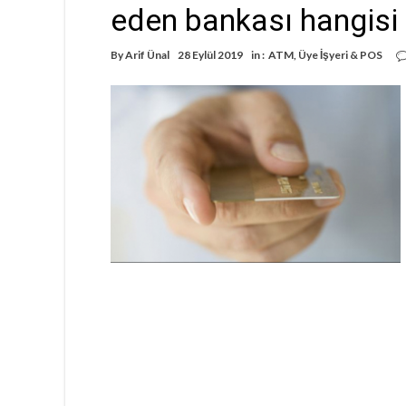
eden bankası hangisi
By
Arif Ünal
28 Eylül 2019
in :
ATM
,
Üye İşyeri & POS