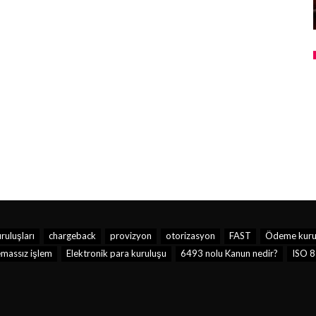
ruluşları
chargeback
provizyon
otorizasyon
FAST
Ödeme kuru
massız işlem
Elektronik para kuruluşu
6493 nolu Kanun nedir?
ISO 8