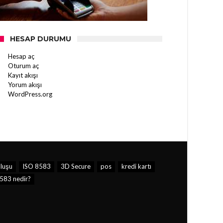
HESAP DURUMU
Hesap aç
Oturum aç
Kayıt akışı
Yorum akışı
WordPress.org
luşu
ISO 8583
3D Secure
pos
kredi kartı
583 nedir?