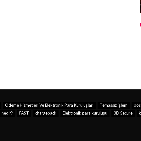
Ödeme Hizmetleri Ve Elektronik Para Kuruluşları
Temassız işlem
pos
 nedir?
FAST
chargeback
Elektronik para kuruluşu
3D Secure
k