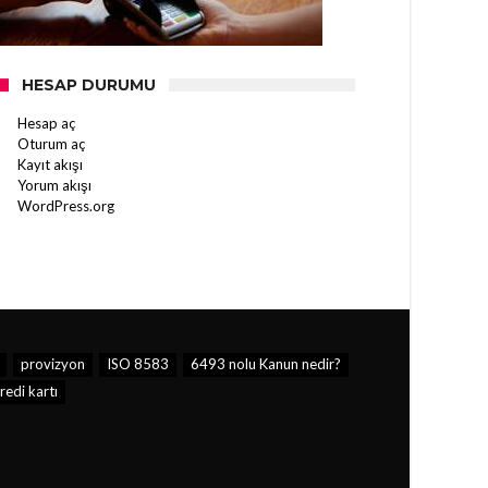
HESAP DURUMU
Hesap aç
Oturum aç
Kayıt akışı
Yorum akışı
WordPress.org
provizyon
ISO 8583
6493 nolu Kanun nedir?
redi kartı