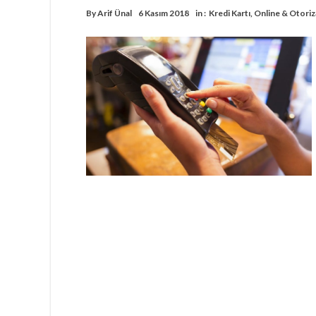
By
Arif Ünal
6 Kasım 2018
in :
Kredi Kartı
,
Online & Otori