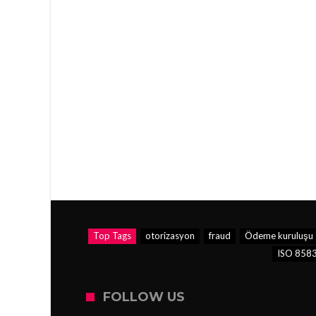
Top Tags
otorizasyon
fraud
Ödeme kuruluşu
ISO 8583
FOLLOW US