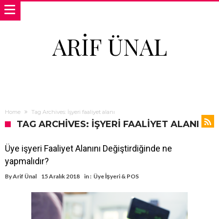
ARIF ÜNAL
Home
Tag Archives: İşyeri faaliyet alanı
TAG ARCHIVES: İŞYERI FAALIYET ALANI
Üye işyeri Faaliyet Alanını Değiştirdiğinde ne
yapmalıdır?
By
Arif Ünal
15 Aralık 2018
in :
Üye İşyeri & POS