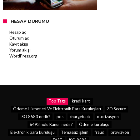
HESAP DURUMU
Hesap aç
Oturum aç
Kayıt akışı
Yorum akışı
WordPress.org
Top Tags
kredi kartı
Ödeme Hizmetleri Ve Elektronik Para Kuruluşları
3D Secure
ISO 8583 nedir?
pos
chargeback
otorizasyon
6493 nolu Kanun nedir?
Ödeme kuruluşu
Elektronik para kuruluşu
Temassız işlem
fraud
provizyon